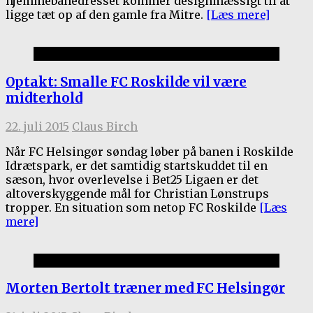
hjemmebanedresset kommer designmæssigt til at
ligge tæt op af den gamle fra Mitre.
[Læs mere]
1.holdet
Optakt: Smalle FC Roskilde vil være
midterhold
22. juli 2015
Claus Birch
Når FC Helsingør søndag løber på banen i Roskilde
Idrætspark, er det samtidig startskuddet til en
sæson, hvor overlevelse i Bet25 Ligaen er det
altoverskyggende mål for Christian Lønstrups
tropper. En situation som netop FC Roskilde
[Læs
mere]
1.holdet
Morten Bertolt træner med FC Helsingør