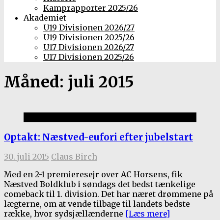
Kamprapporter 2025/26
Akademiet
U19 Divisionen 2026/27
U19 Divisionen 2025/26
U17 Divisionen 2026/27
U17 Divisionen 2025/26
Måned:
juli 2015
1.holdet
Optakt: Næstved-eufori efter jubelstart
30. juli 2015
Claus Birch
Med en 2-1 premieresejr over AC Horsens, fik
Næstved Boldklub i søndags det bedst tænkelige
comeback til 1. division. Det har næret drømmene på
lægterne, om at vende tilbage til landets bedste
række, hvor sydsjællænderne
[Læs mere]