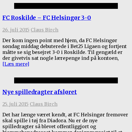
Kamprapporter 2015/16
FC Roskilde – FC Helsingør 3-0
26. juli 2015
Claus Birch
Der kom ingen point med hjem, da FC Helsingør
søndag middag debuterede i Bet25 Ligaen og fortjent
måtte se sig besejret 3-0 i Roskilde. Til gengæld er
der givetvis sat nogle lærepenge ind på kontoen,
[Læs mere]
1.holdet
Nye spilledragter afsløret
25. juli 2015
Claus Birch
Det har længe været kendt, at FC Helsingør fremover
skal spille i tøj fra Diadora. Nu er de nye
spilledragter så blevet offentliggjort og