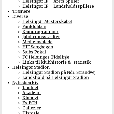
Helsingør IF – Årets Spiller
Helsingør IF – Landsholdsspillere
Trænere
Diverse
Helsingør Mesterskabet
Fanklubben
Kamprogrammer
Jubilæumsskrifter
Medlemsblade
HIF Sangbogen
Stubs Pokal
FC Helsingør Tidslinje
Links til klubhistorie & -statistik
Helsingør Stadion
Helsingør Stadion på Ndr. Strandvej
Landshold på Helsingør Stadion
Nyhedsarkiv
1.holdet
Akademi
Klubnyt
Ex-FCH
Gallerier
Historie