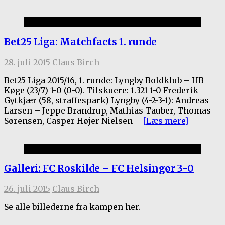
Bet25 Liga
Bet25 Liga: Matchfacts 1. runde
28. juli 2015
Claus Birch
Bet25 Liga 2015/16, 1. runde: Lyngby Boldklub – HB
Køge (23/7) 1-0 (0-0). Tilskuere: 1.321 1-0 Frederik
Gytkjær (58, straffespark) Lyngby (4-2-3-1): Andreas
Larsen – Jeppe Brandrup, Mathias Tauber, Thomas
Sørensen, Casper Højer Nielsen –
[Læs mere]
Gallerier
Galleri: FC Roskilde – FC Helsingør 3-0
26. juli 2015
Claus Birch
Se alle billederne fra kampen her.