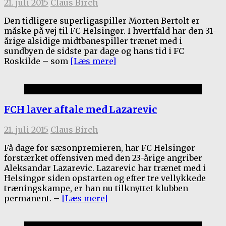
21. juli 2015
Claus Birch
Den tidligere superligaspiller Morten Bertolt er
måske på vej til FC Helsingør. I hvertfald har den 31-
årige alsidige midtbanespiller trænet med i
sundbyen de sidste par dage og hans tid i FC
Roskilde – som
[Læs mere]
1.holdet
FCH laver aftale med Lazarevic
21. juli 2015
Claus Birch
Få dage før sæsonpremieren, har FC Helsingør
forstærket offensiven med den 23-årige angriber
Aleksandar Lazarevic. Lazarevic har trænet med i
Helsingør siden opstarten og efter tre vellykkede
træningskampe, er han nu tilknyttet klubben
permanent. –
[Læs mere]