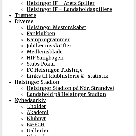
Helsingør IF – Årets Spiller
Helsingør IF – Landsholdsspillere
Trænere
Diverse
Helsingør Mesterskabet
Fanklubben
Kamprogrammer
Jubilæumsskrifter
Medlemsblade
HIF Sangbogen
Stubs Pokal
FC Helsingør Tidslinje
Links til klubhistorie & -statistik
Helsingør Stadion
Helsingør Stadion på Ndr. Strandvej
Landshold på Helsingør Stadion
Nyhedsarkiv
1.holdet
Akademi
Klubnyt
Ex-FCH
Gallerier