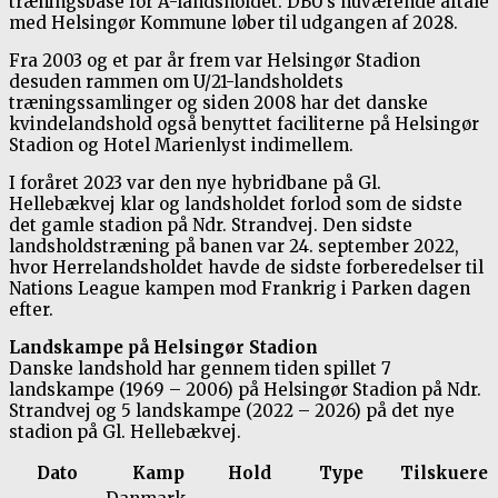
træningsbase for A-landsholdet. DBU’s nuværende aftale
med Helsingør Kommune løber til udgangen af 2028.
Fra 2003 og et par år frem var Helsingør Stadion
desuden rammen om U/21-landsholdets
træningssamlinger og siden 2008 har det danske
kvindelandshold også benyttet faciliterne på Helsingør
Stadion og Hotel Marienlyst indimellem.
I foråret 2023 var den nye hybridbane på Gl.
Hellebækvej klar og landsholdet forlod som de sidste
det gamle stadion på Ndr. Strandvej. Den sidste
landsholdstræning på banen var 24. september 2022,
hvor Herrelandsholdet havde de sidste forberedelser til
Nations League kampen mod Frankrig i Parken dagen
efter.
Landskampe på Helsingør Stadion
Danske landshold har gennem tiden spillet 7
landskampe (1969 – 2006) på Helsingør Stadion på Ndr.
Strandvej og 5 landskampe (2022 – 2026) på det nye
stadion på Gl. Hellebækvej.
Dato
Kamp
Hold
Type
Tilskuere