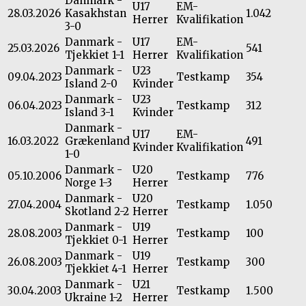
Danmark -
U17
EM-
28.03.2026
Kasakhstan
1.042
Herrer
Kvalifikation
3-0
Danmark -
U17
EM-
25.03.2026
541
Tjekkiet 1-1
Herrer
Kvalifikation
Danmark -
U23
09.04.2023
Testkamp
354
Island 2-0
Kvinder
Danmark -
U23
06.04.2023
Testkamp
312
Island 3-1
Kvinder
Danmark -
U17
EM-
16.03.2022
Grækenland
491
Kvinder
Kvalifikation
1-0
Danmark -
U20
05.10.2006
Testkamp
776
Norge 1-3
Herrer
Danmark -
U20
27.04.2004
Testkamp
1.050
Skotland 2-2
Herrer
Danmark -
U19
28.08.2003
Testkamp
100
Tjekkiet 0-1
Herrer
Danmark -
U19
26.08.2003
Testkamp
300
Tjekkiet 4-1
Herrer
Danmark -
U21
30.04.2003
Testkamp
1.500
Ukraine 1-2
Herrer