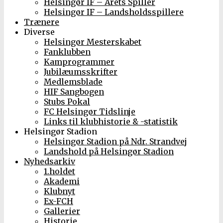
Helsingør IF – Årets Spiller
Helsingør IF – Landsholdsspillere
Trænere
Diverse
Helsingør Mesterskabet
Fanklubben
Kamprogrammer
Jubilæumsskrifter
Medlemsblade
HIF Sangbogen
Stubs Pokal
FC Helsingør Tidslinje
Links til klubhistorie & -statistik
Helsingør Stadion
Helsingør Stadion på Ndr. Strandvej
Landshold på Helsingør Stadion
Nyhedsarkiv
1.holdet
Akademi
Klubnyt
Ex-FCH
Gallerier
Historie