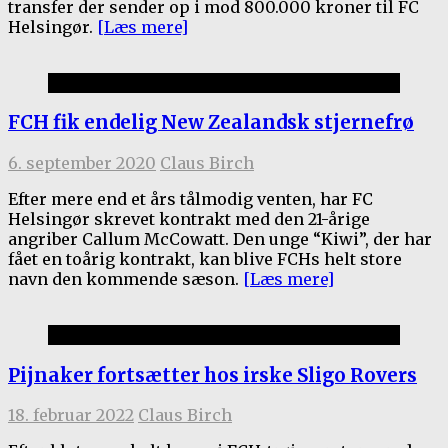
transfer der sender op i mod 800.000 kroner til FC
Helsingør.
[Læs mere]
1.holdet
FCH fik endelig New Zealandsk stjernefrø
6. september 2020
Claus Birch
Efter mere end et års tålmodig venten, har FC
Helsingør skrevet kontrakt med den 21-årige
angriber Callum McCowatt. Den unge “Kiwi”, der har
fået en toårig kontrakt, kan blive FCHs helt store
navn den kommende sæson.
[Læs mere]
Ex-FCH
Pijnaker fortsætter hos irske Sligo Rovers
18. februar 2022
Claus Birch