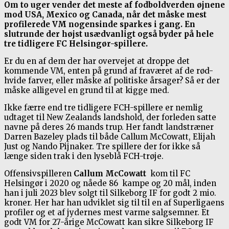
Om to uger vender det meste af fodboldverden øjnene
mod USA, Mexico og Canada, når det måske mest
profilerede VM nogensinde sparkes i gang. En
slutrunde der højst usædvanligt også byder på hele
tre tidligere FC Helsingør-spillere.
Er du en af dem der har overvejet at droppe det
kommende VM, enten på grund af fraværet af de rød-
hvide farver, eller måske af politiske årsager? Så er der
måske alligevel en grund til at kigge med.
Ikke færre end tre tidligere FCH-spillere er nemlig
udtaget til New Zealands landshold, der forleden satte
navne på deres 26 mands trup. Her fandt landstræner
Darren Bazeley plads til både Callum McCowatt, Elijah
Just og Nando Pijnaker. Tre spillere der for ikke så
længe siden trak i den lyseblå FCH-trøje.
Offensivspilleren
Callum McCowatt
kom til FC
Helsingør i 2020 og nåede 86 kampe og 20 mål, inden
han i juli 2023 blev solgt til Silkeborg IF for godt 2 mio.
kroner. Her har han udviklet sig til til en af Superligaens
profiler og et af jydernes mest varme salgsemner. Et
godt VM for 27-årige McCowatt kan sikre Silkeborg IF