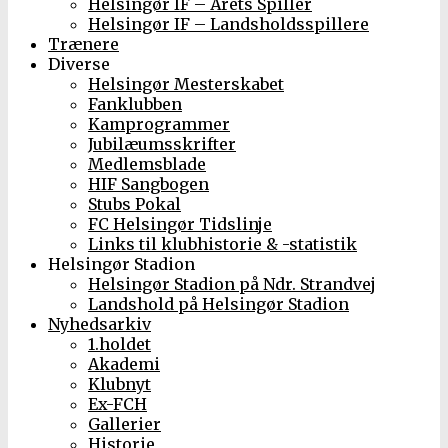
Helsingør IF – Årets Spiller
Helsingør IF – Landsholdsspillere
Trænere
Diverse
Helsingør Mesterskabet
Fanklubben
Kamprogrammer
Jubilæumsskrifter
Medlemsblade
HIF Sangbogen
Stubs Pokal
FC Helsingør Tidslinje
Links til klubhistorie & -statistik
Helsingør Stadion
Helsingør Stadion på Ndr. Strandvej
Landshold på Helsingør Stadion
Nyhedsarkiv
1.holdet
Akademi
Klubnyt
Ex-FCH
Gallerier
Historie