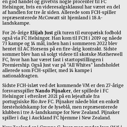
en god handel og givetvis nogle procenter til FC
Helsingør, hvis en videresalgsklausul har været en del
af handlen for tre år siden. Allerede som FCH-spiller
repræsenterede McCowatt sit hjemland i 18 A-
landskampe.
For 26-årige
Elijah Just
gik turen til europæisk fodbold
også via FC Helsingør. Han kom til FCH i 2019 og nåede
73 kampe og 14 mål, inden han i sommeren 2022 blev
hentet til AC Horsens på en fire-årig kontrakt. Sidste
sommer blev han så solgt videre til skotske Motherwell
FC, hvor han har været fast i startopstillingen i
Premiership. Også Just var på “All Whites” landsholdet
allerede som FCH-spiller, med 14 kampe i
nationaldragten.
Sidste FCH-islæt ved det kommende VM er den 27-årige
forsvarsspiller
Nando Pijnaker
, der spillede i FC
Helsingør i efteråret 2021 på en lejeaftale fra
portugisiske Rio Ave FC. Pijnaker nåede blot en enkelt
førsteholdskamp for de lyseblå, men repræsenterede
klubben i tre A-landskampe for New Zealand. Pijnaker
spiller i dag i Auckland FC hjemme i New Zealand.