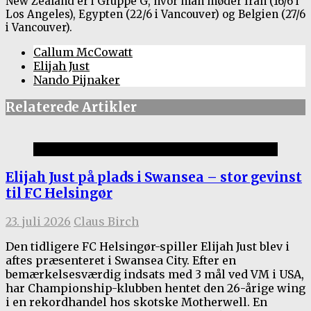
New Zealand er i Gruppe G, hvor man møder Iran (16/6 i
Los Angeles), Egypten (22/6 i Vancouver) og Belgien (27/6
i Vancouver).
Callum McCowatt
Elijah Just
Nando Pijnaker
Relaterede Artikler
Ex-FCH
Elijah Just på plads i Swansea – stor gevinst
til FC Helsingør
23. juli 2026
Claus Birch
Den tidligere FC Helsingør-spiller Elijah Just blev i
aftes præsenteret i Swansea City. Efter en
bemærkelsesværdig indsats med 3 mål ved VM i USA,
har Championship-klubben hentet den 26-årige wing
i en rekordhandel hos skotske Motherwell. En