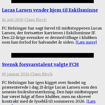
1.holdet
Lucas Larsen vender hjem til Eskilsminne
14. juli 2025
Claus Birch
FC Helsingør har sagt farvel til midtstopperen Lucas
Larsen, der fortsætter karrieren i Eskilsminne IF.
Den 22-årige svensker er dermed tilbage i klubben
som han forlod for halvandet år siden.
[Læs mere]
1.holdet
Svensk forsvarstalent valgte FCH
19. januar 2024
Claus Birch
FC Helsingør har igen kigget over Sundet og
præsenterede i dag 21-årige Lucas Larsen som den
seneste forårsforstærkning. Den høje midtstopper
har været fulgt af flere klubber, men nu skrevet
kontrakt med de lyseblå til sommeren 2026.
[Læs