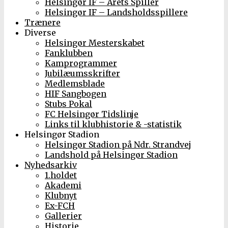
Helsingør IF – Årets Spiller
Helsingør IF – Landsholdsspillere
Trænere
Diverse
Helsingør Mesterskabet
Fanklubben
Kamprogrammer
Jubilæumsskrifter
Medlemsblade
HIF Sangbogen
Stubs Pokal
FC Helsingør Tidslinje
Links til klubhistorie & -statistik
Helsingør Stadion
Helsingør Stadion på Ndr. Strandvej
Landshold på Helsingør Stadion
Nyhedsarkiv
1.holdet
Akademi
Klubnyt
Ex-FCH
Gallerier
Historie