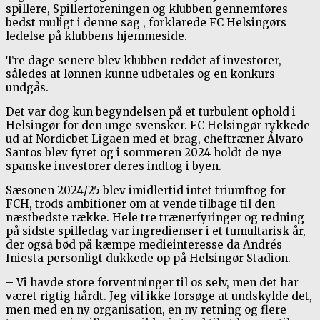
spillere, Spillerforeningen og klubben gennemføres
bedst muligt i denne sag , forklarede FC Helsingørs
ledelse på klubbens hjemmeside.
Tre dage senere blev klubben reddet af investorer,
således at lønnen kunne udbetales og en konkurs
undgås.
Det var dog kun begyndelsen på et turbulent ophold i
Helsingør for den unge svensker. FC Helsingør rykkede
ud af Nordicbet Ligaen med et brag, cheftræner Álvaro
Santos blev fyret og i sommeren 2024 holdt de nye
spanske investorer deres indtog i byen.
Sæsonen 2024/25 blev imidlertid intet triumftog for
FCH, trods ambitioner om at vende tilbage til den
næstbedste række. Hele tre trænerfyringer og redning
på sidste spilledag var ingredienser i et tumultarisk år,
der også bød på kæmpe medieinteresse da Andrés
Iniesta personligt dukkede op på Helsingør Stadion.
– Vi havde store forventninger til os selv, men det har
været rigtig hårdt. Jeg vil ikke forsøge at undskylde det,
men med en ny organisation, en ny retning og flere