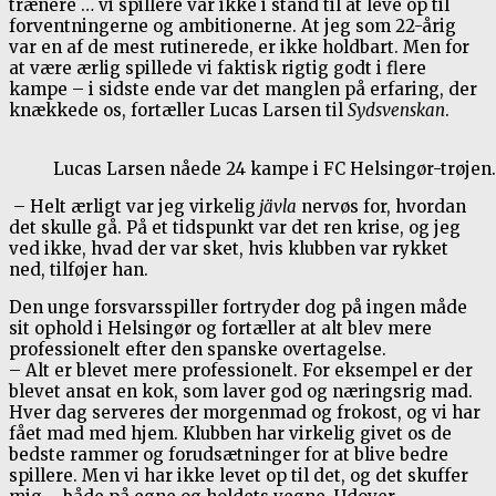
trænere … vi spillere var ikke i stand til at leve op til
forventningerne og ambitionerne. At jeg som 22-årig
var en af de mest rutinerede, er ikke holdbart. Men for
at være ærlig spillede vi faktisk rigtig godt i flere
kampe – i sidste ende var det manglen på erfaring, der
knækkede os
, fortæller Lucas Larsen til
Sydsvenskan
.
Lucas Larsen nåede 24 kampe i FC Helsingør-trøjen. 
– Helt ærligt var jeg virkelig
jävla
nervøs for, hvordan
det skulle gå. På et tidspunkt var det ren krise, og jeg
ved ikke, hvad der var sket, hvis klubben var rykket
ned, tilføjer han.
Den unge forsvarsspiller fortryder dog på ingen måde
sit ophold i Helsingør og fortæller at alt blev mere
professionelt efter den spanske overtagelse.
– Alt er blevet mere professionelt. For eksempel er der
blevet ansat en kok, som laver god og næringsrig mad.
Hver dag serveres der morgenmad og frokost, og vi har
fået mad med hjem. Klubben har virkelig givet os de
bedste rammer og forudsætninger for at blive bedre
spillere. Men vi har ikke levet op til det, og det skuffer