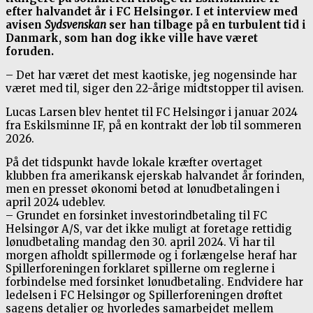
efter halvandet år i FC Helsingør. I et interview med
avisen
Sydsvenskan
ser han tilbage på en turbulent tid i
Danmark, som han dog ikke ville have været
foruden.
– Det har været det mest kaotiske, jeg nogensinde har
været med til
, siger den 22-årige midtstopper til avisen.
Lucas Larsen blev hentet til FC Helsingør i januar 2024
fra Eskilsminne IF, på en kontrakt der løb til sommeren
2026.
På det tidspunkt havde lokale kræfter overtaget
klubben fra amerikansk ejerskab halvandet år forinden,
men en presset økonomi betød at lønudbetalingen i
april 2024 udeblev.
– Grundet en forsinket investorindbetaling til FC
Helsingør A/S, var det ikke muligt at foretage rettidig
lønudbetaling mandag den 30. april 2024. Vi har til
morgen afholdt spillermøde og i forlængelse heraf har
Spillerforeningen forklaret spillerne om reglerne i
forbindelse med forsinket lønudbetaling. Endvidere har
ledelsen i FC Helsingør og Spillerforeningen drøftet
sagens detaljer og hvorledes samarbejdet mellem