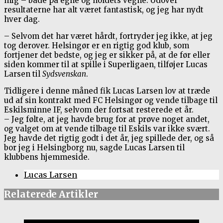
mig – både på egne og holdets vegne. Udover
resultaterne har alt været fantastisk, og jeg har nydt
hver dag.
– Selvom det har været hårdt, fortryder jeg ikke, at jeg
tog derover. Helsingør er en rigtig god klub, som
fortjener det bedste, og jeg er sikker på, at de før eller
siden kommer til at spille i Superligaen, tilføjer Lucas
Larsen til
Sydsvenskan
.
Tidligere i denne måned fik Lucas Larsen lov at træde
ud af sin kontrakt med FC Helsingør og vende tilbage til
Eskilsminne IF, selvom der fortsat resterede et år.
– Jeg følte, at jeg havde brug for at prøve noget andet,
og valget om at vende tilbage til Eskils var ikke svært.
Jeg havde det rigtig godt i det år, jeg spillede der, og så
bor jeg i Helsingborg nu, sagde Lucas Larsen til
klubbens hjemmeside.
Lucas Larsen
Relaterede Artikler