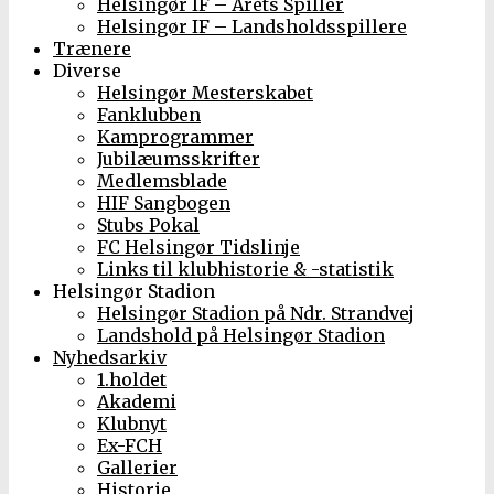
Helsingør IF – Årets Spiller
Helsingør IF – Landsholdsspillere
Trænere
Diverse
Helsingør Mesterskabet
Fanklubben
Kamprogrammer
Jubilæumsskrifter
Medlemsblade
HIF Sangbogen
Stubs Pokal
FC Helsingør Tidslinje
Links til klubhistorie & -statistik
Helsingør Stadion
Helsingør Stadion på Ndr. Strandvej
Landshold på Helsingør Stadion
Nyhedsarkiv
1.holdet
Akademi
Klubnyt
Ex-FCH
Gallerier
Historie