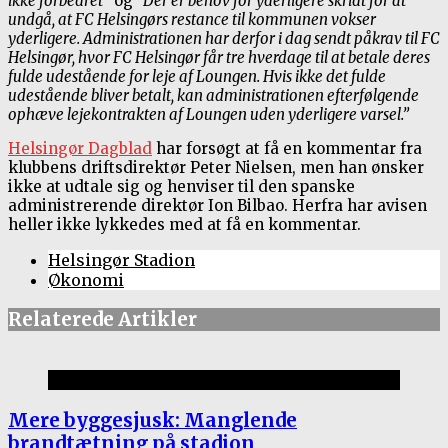
ikke forbedret”
og
“Der er behov for yderligere skridt for at
undgå, at FC Helsingørs restance til kommunen vokser
yderligere. Administrationen har derfor i dag sendt påkrav til FC
Helsingør, hvor FC Helsingør får tre hverdage til at betale deres
fulde udestående for leje af Loungen. Hvis ikke det fulde
udestående bliver betalt, kan administrationen efterfølgende
ophæve lejekontrakten af Loungen uden yderligere varsel.”
Helsingør Dagblad
har forsøgt at få en kommentar fra
klubbens driftsdirektør Peter Nielsen, men han ønsker
ikke at udtale sig og henviser til den spanske
administrerende direktør Ion Bilbao. Herfra har avisen
heller ikke lykkedes med at få en kommentar.
Helsingør Stadion
Økonomi
Relaterede Artikler
Helsingør Stadion
Mere byggesjusk: Manglende
brandtætning på stadion