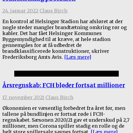
24. januar 2022
Claus Birch
En kontrol af Helsingør Stadion har afsløret at der
nogle steder mangler brandtætning omkring rør og
kabler. Det har fået Helsingør Kommunes
Byggemyndighed til at kræve, at hele stadion
gennemgåes for at få udbedret de
brandklassificerede konstruktioner, skriver
Frederiksborg Amts Avis.
[Læs mere]
Klubnyt
Årsregnskab: FCH bløder fortsat millioner
17. november 2021
Claus Birch
Økonomien er væsentlig forbedret fra året før, men
tallene på bundlinjen er fortsat røde i FCH-
regnskabet. Sæsonen 2020/21 gav et underskud på 2,7
millioner, men Corona spiller stadig en rolle og de
helt store spillersalg savnes fortsat.
[Læs mere]