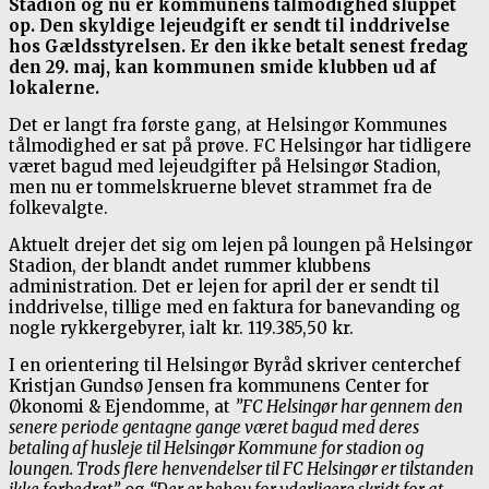
Stadion og nu er kommunens tålmodighed sluppet
op. Den skyldige lejeudgift er sendt til inddrivelse
hos Gældsstyrelsen. Er den ikke betalt senest fredag
den 29. maj, kan kommunen smide klubben ud af
lokalerne.
Det er langt fra første gang, at Helsingør Kommunes
tålmodighed er sat på prøve. FC Helsingør har tidligere
været bagud med lejeudgifter på Helsingør Stadion,
men nu er tommelskruerne blevet strammet fra de
folkevalgte.
Aktuelt drejer det sig om lejen på loungen på Helsingør
Stadion, der blandt andet rummer klubbens
administration. Det er lejen for april der er sendt til
inddrivelse, tillige med en faktura for banevanding og
nogle rykkergebyrer, ialt kr. 119.385,50 kr.
I en orientering til Helsingør Byråd skriver centerchef
Kristjan Gundsø Jensen fra kommunens Center for
Økonomi & Ejendomme, at
”FC Helsingør har gennem den
senere periode gentagne gange været bagud med deres
betaling af husleje til Helsingør Kommune for stadion og
loungen. Trods flere henvendelser til FC Helsingør er tilstanden