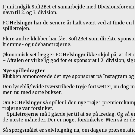
I juni indgik Soft2Bet et samarbejde med Divisionsforenin
navn til 2. og 3. division.
FC Helsingør har de senere år haft svært ved at finde e
spilletrøjen.
Flere andre klubber har fået Soft2Bet som direkte spons
hjemme- og udebanetrøjerne.
Økonomisk set lægger FC Helsingør ikke skjul på, at det e
– Aftalen er virkelig god for et sponsorat i 2. division, si
Nye spilledragter
Klubben annoncerede det nye sponsorat på Instagram og F
Den lyseblå/hvide tværstribede trøje fortsætter, nu dog m
men nu med sorte bukser.
Om FC Helsingør så spiller i den nye trøje i premierekam
trøjerne var forsinket.
– Spilletrøjerne må I glæde jer til at se på fredag. Og så
de næste måneder. Der er noget forsinkelse. Men så er der 
Så spørgsmålet er selvfølgelig nu, om dagens præsentation 