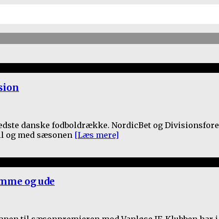
sion
dste danske fodboldrække. NordicBet og Divisionsforeni
 til og med sæsonen
[Læs mere]
jemme og ude