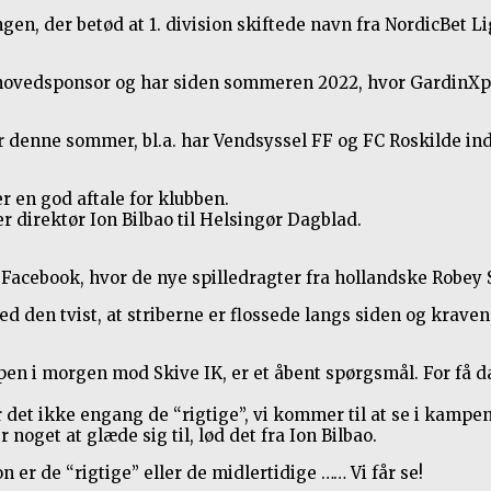
gen, der betød at 1. division skiftede navn fra NordicBet 
n hovedsponsor og har siden sommeren 2022, hvor GardinXp
or denne sommer, bl.a. har Vendsyssel FF og FC Roskilde 
r en god aftale for klubben.
ger direktør Ion Bilbao til Helsingør Dagblad.
acebook, hvor de nye spilledragter fra hollandske Robey 
ed den tvist, at striberne er flossede langs siden og krav
pen i morgen mod Skive IK, er et åbent spørgsmål. For få 
 er det ikke engang de “rigtige”, vi kommer til at se i kamp
noget at glæde sig til, lød det fra Ion Bilbao.
er de “rigtige” eller de midlertidige …… Vi får se!