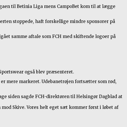
Ligaen til Betinia Liga mens CampoBet kom til at lægge
erten stoppede, haft forskellige mindre sponsorer på
indgået samme aftale som FCH med skiftende logoer på
Sportswear også blev præsenteret.
en er mere markeret. Udebanetrøjen fortsætter som rød,
dage siden sagde FCH-direktøren til Helsingør Dagblad at
en mod Skive. Vores helt eget sæt kommer først i løbet af