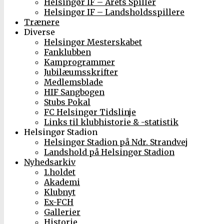
Helsingør IF – Årets Spiller
Helsingør IF – Landsholdsspillere
Trænere
Diverse
Helsingør Mesterskabet
Fanklubben
Kamprogrammer
Jubilæumsskrifter
Medlemsblade
HIF Sangbogen
Stubs Pokal
FC Helsingør Tidslinje
Links til klubhistorie & -statistik
Helsingør Stadion
Helsingør Stadion på Ndr. Strandvej
Landshold på Helsingør Stadion
Nyhedsarkiv
1.holdet
Akademi
Klubnyt
Ex-FCH
Gallerier
Historie