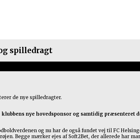
g spilledragt
22
erer de nye spilledragter.
ver klubbens nye hovedsponsor og samtidig præsenteret d
fodboldverdenen og nu har de også fundet vej til FC Helsin
øjen. Begge mærker ejes af Soft2Bet, der allerede har ma