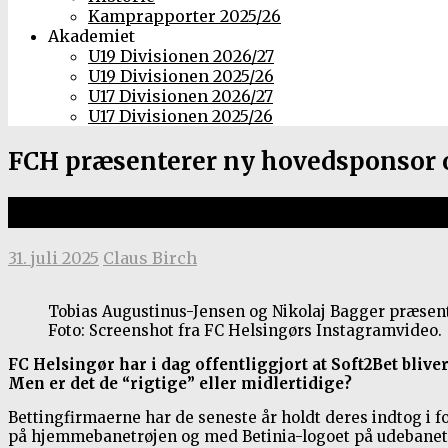
Kamprapporter 2025/26
Akademiet
U19 Divisionen 2026/27
U19 Divisionen 2025/26
U17 Divisionen 2026/27
U17 Divisionen 2025/26
FCH præsenterer ny hovedsponsor o
Første trøjesponsoraftale siden 20
31. juli 2025
Claus Birch
Tobias Augustinus-Jensen og Nikolaj Bagger præsent
Foto: Screenshot fra FC Helsingørs Instagramvideo.
FC Helsingør har i dag offentliggjort at Soft2Bet bli
Men er det de “rigtige” eller midlertidige?
Bettingfirmaerne har de seneste år holdt deres indtog i 
på hjemmebanetrøjen og med Betinia-logoet på udebanetr