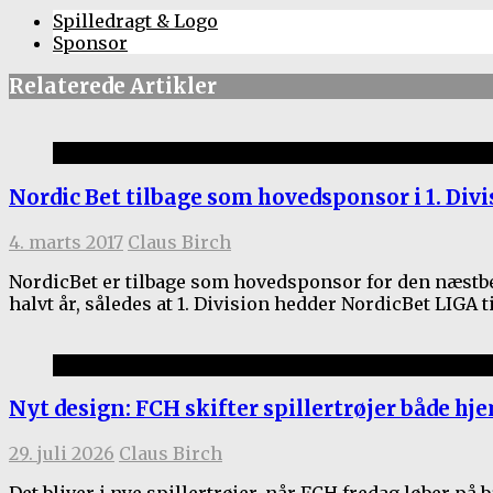
Spilledragt & Logo
Sponsor
Relaterede Artikler
1.holdet
Nordic Bet tilbage som hovedsponsor i 1. Divi
4. marts 2017
Claus Birch
NordicBet er tilbage som hovedsponsor for den næstbe
halvt år, således at 1. Division hedder NordicBet LIGA
1.holdet
Nyt design: FCH skifter spillertrøjer både h
29. juli 2026
Claus Birch