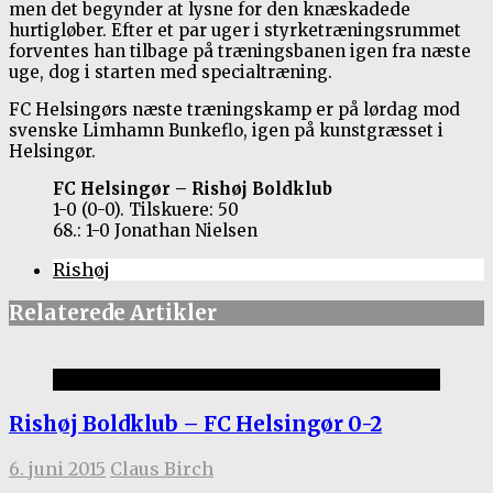
men det begynder at lysne for den knæskadede
hurtigløber. Efter et par uger i styrketræningsrummet
forventes han tilbage på træningsbanen igen fra næste
uge, dog i starten med specialtræning.
FC Helsingørs næste træningskamp er på lørdag mod
svenske Limhamn Bunkeflo, igen på kunstgræsset i
Helsingør.
FC Helsingør – Rishøj Boldklub
1-0 (0-0). Tilskuere: 50
68.: 1-0 Jonathan Nielsen
Rishøj
Relaterede Artikler
Kamprapporter 2014/15
Rishøj Boldklub – FC Helsingør 0-2
6. juni 2015
Claus Birch