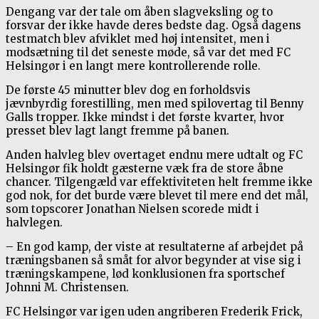
Dengang var der tale om åben slagveksling og to
forsvar der ikke havde deres bedste dag. Også dagens
testmatch blev afviklet med høj intensitet, men i
modsætning til det seneste møde, så var det med FC
Helsingør i en langt mere kontrollerende rolle.
De første 45 minutter blev dog en forholdsvis
jævnbyrdig forestilling, men med spilovertag til Benny
Galls tropper. Ikke mindst i det første kvarter, hvor
presset blev lagt langt fremme på banen.
Anden halvleg blev overtaget endnu mere udtalt og FC
Helsingør fik holdt gæsterne væk fra de store åbne
chancer. Tilgengæld var effektiviteten helt fremme ikke
god nok, for det burde være blevet til mere end det mål,
som topscorer Jonathan Nielsen scorede midt i
halvlegen.
– En god kamp, der viste at resultaterne af arbejdet på
træningsbanen så småt for alvor begynder at vise sig i
træningskampene, lød konklusionen fra sportschef
Johnni M. Christensen.
FC Helsingør var igen uden angriberen Frederik Frick,