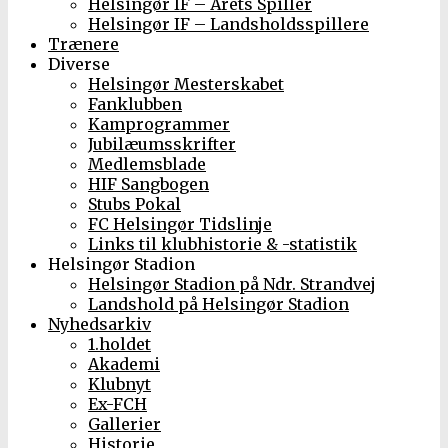
Helsingør IF – Årets Spiller
Helsingør IF – Landsholdsspillere
Trænere
Diverse
Helsingør Mesterskabet
Fanklubben
Kamprogrammer
Jubilæumsskrifter
Medlemsblade
HIF Sangbogen
Stubs Pokal
FC Helsingør Tidslinje
Links til klubhistorie & -statistik
Helsingør Stadion
Helsingør Stadion på Ndr. Strandvej
Landshold på Helsingør Stadion
Nyhedsarkiv
1.holdet
Akademi
Klubnyt
Ex-FCH
Gallerier
Historie