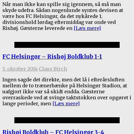
Når man ikke kan spille sig igennem, så må man
skyde udefra. Sådan nogenlunde syntes devisen at
være hos FC Helsingør, da det nykårede 1.
divisionshold lørdag eftermiddag var onde ved
Rishøj. Gæsterne leverede en
[Læs mere]
Kamprapporter 2014/15
FC Helsingør – Rishøj Boldklub 1-1
5. oktober 2014
Claus Birch
Ingen sagde det direkte, men det lå i efterårsluften
mellem de to trænerbænke på Helsingør Stadion, at
uafgjort ikke var så skidt endda. Gæsterne
overraskede ved at svinge taktstokken over opgøret i
lange perioder, men
[Læs mere]
Kamprapporter 2012/13
Rishøj Boldklub – FC Helsingør 3-4