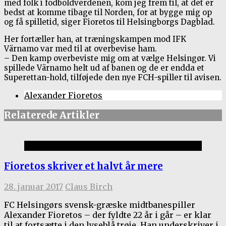
med folk i fodboldverdenen, kom jeg frem til, at det er
bedst at komme tibage til Norden, for at bygge mig op
og få spilletid, siger Fioretos til Helsingborgs Dagblad.
Her fortæller han, at træningskampen mod IFK
Värnamo var med til at overbevise ham.
– Den kamp overbeviste mig om at vælge Helsingør. Vi
spillede Värnamo helt ud af banen og de er endda et
Superettan-hold, tilføjede den nye FCH-spiller til avisen.
Alexander Fioretos
Relaterede Artikler
1.holdet
Fioretos skriver et halvt år mere
28. januar 2017
Claus Birch
FC Helsingørs svensk-græske midtbanespiller
Alexander Fioretos – der fyldte 22 år i går – er klar
til at fortsætte i den lyseblå trøje. Han underskriver i