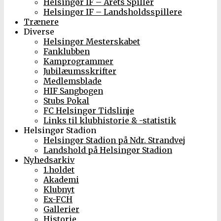
Helsingør IF – Årets Spiller
Helsingør IF – Landsholdsspillere
Trænere
Diverse
Helsingør Mesterskabet
Fanklubben
Kamprogrammer
Jubilæumsskrifter
Medlemsblade
HIF Sangbogen
Stubs Pokal
FC Helsingør Tidslinje
Links til klubhistorie & -statistik
Helsingør Stadion
Helsingør Stadion på Ndr. Strandvej
Landshold på Helsingør Stadion
Nyhedsarkiv
1.holdet
Akademi
Klubnyt
Ex-FCH
Gallerier
Historie