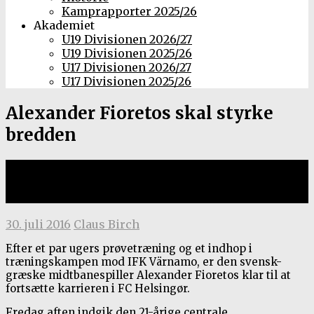
Kamprapporter 2025/26
Akademiet
U19 Divisionen 2026/27
U19 Divisionen 2025/26
U17 Divisionen 2026/27
U17 Divisionen 2025/26
Alexander Fioretos skal styrke
bredden
Halvårlig aftale til græsk-svensk
midtbanespiller
30. juli 2016
Claus Birch
Efter et par ugers prøvetræning og et indhop i
træningskampen mod IFK Värnamo, er den svensk-
græske midtbanespiller Alexander Fioretos klar til at
fortsætte karrieren i FC Helsingør.
Fredag aften indgik den 21-årige centrale