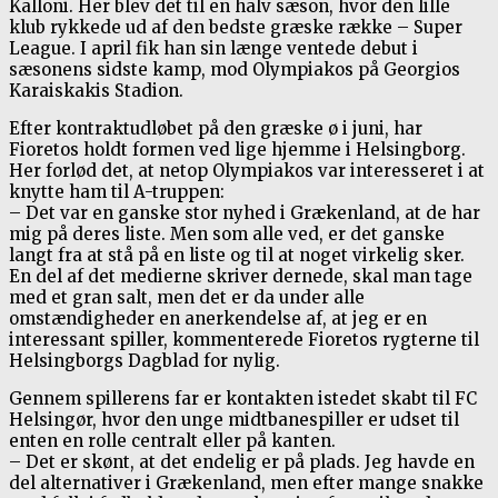
Kalloni. Her blev det til en halv sæson, hvor den lille
klub rykkede ud af den bedste græske række – Super
League. I april fik han sin længe ventede debut i
sæsonens sidste kamp, mod Olympiakos på Georgios
Karaiskakis Stadion.
Efter kontraktudløbet på den græske ø i juni, har
Fioretos holdt formen ved lige hjemme i Helsingborg.
Her forlød det, at netop Olympiakos var interesseret i at
knytte ham til A-truppen:
– Det var en ganske stor nyhed i Grækenland, at de har
mig på deres liste. Men som alle ved, er det ganske
langt fra at stå på en liste og til at noget virkelig sker.
En del af det medierne skriver dernede, skal man tage
med et gran salt, men det er da under alle
omstændigheder en anerkendelse af, at jeg er en
interessant spiller, kommenterede Fioretos rygterne til
Helsingborgs Dagblad for nylig.
Gennem spillerens far er kontakten istedet skabt til FC
Helsingør, hvor den unge midtbanespiller er udset til
enten en rolle centralt eller på kanten.
– Det er skønt, at det endelig er på plads. Jeg havde en
del alternativer i Grækenland, men efter mange snakke