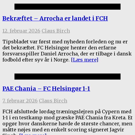
1.holdet
Bekræftet – Arrocha er landet i FCH
12. februar 2026
Claus Birch
Tipsbladet var først med nyheden forleden og nu er
det bekræftet. FC Helsingør henter den erfarne
forsvarsspiller Daniel Arrocha, der er tilbage i dansk
fodbold efter syv år i Norge.
[Læs mere]
Kamprapporter 2025/26
PAE Chania – FC Helsingør 1-1
7. februar 2026
Claus Birch
FCH afsluttede lørdag træningslejren på Cypern med
1-1 i en testkamp mod græske PAE Chania fra Kreta. Et
opgør hvor danskerne havde de største chancer, men
måtte nøjes med en enkelt scoring signeret Jagvir