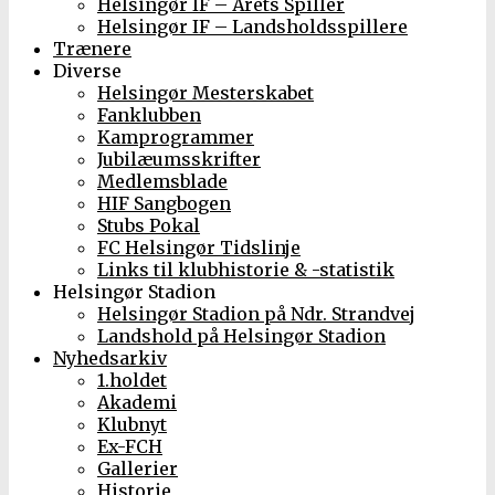
Helsingør IF – Årets Spiller
Helsingør IF – Landsholdsspillere
Trænere
Diverse
Helsingør Mesterskabet
Fanklubben
Kamprogrammer
Jubilæumsskrifter
Medlemsblade
HIF Sangbogen
Stubs Pokal
FC Helsingør Tidslinje
Links til klubhistorie & -statistik
Helsingør Stadion
Helsingør Stadion på Ndr. Strandvej
Landshold på Helsingør Stadion
Nyhedsarkiv
1.holdet
Akademi
Klubnyt
Ex-FCH
Gallerier
Historie