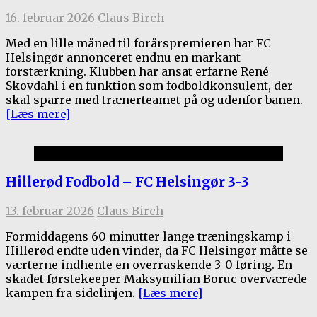
16. februar 2026
Claus Birch
Med en lille måned til forårspremieren har FC
Helsingør annonceret endnu en markant
forstærkning. Klubben har ansat erfarne René
Skovdahl i en funktion som fodboldkonsulent, der
skal sparre med trænerteamet på og udenfor banen.
[Læs mere]
Kamprapporter 2025/26
Hillerød Fodbold – FC Helsingør 3-3
13. februar 2026
Claus Birch
Formiddagens 60 minutter lange træningskamp i
Hillerød endte uden vinder, da FC Helsingør måtte se
værterne indhente en overraskende 3-0 føring. En
skadet førstekeeper Maksymilian Boruc overværede
kampen fra sidelinjen.
[Læs mere]