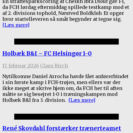
En straffesparkscoring af Cheikh Ibra Diouf gav 1-1,
da FCH lørdag eftermiddag spillede testkamp mod et
af 2. divisions tophold, Næstved Boldklub. Et opgør
hvor startelleveren så småt begynder at tegne sig.
[Læs mere]
Kamprapporter 2025/26
Holbæk B&I – FC Helsingør 1-0
17. februar 2026
Claus Birch
Nytilkomne Daniel Arrocha havde fået anførerbindet
i sin første kamp i FCH-trøjen, men ellers var der
ikke meget at skrive hjem om, da FCH her til aften
måtte se sig besejret 1-0 i træningskampen mod
Holbæk B&I fra 3. division.
[Læs mere]
1.holdet
René Skovdahl forstærker trænerteamet