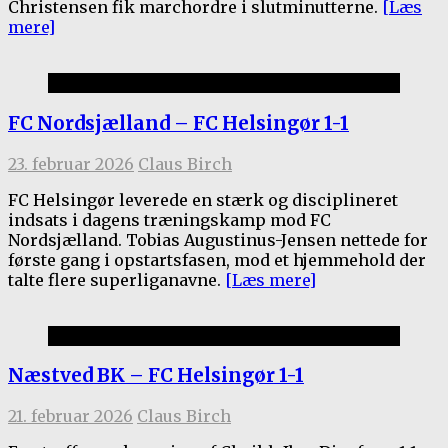
Christensen fik marchordre i slutminutterne.
[Læs
mere]
Kamprapporter 2025/26
FC Nordsjælland – FC Helsingør 1-1
23. februar 2026
Claus Birch
FC Helsingør leverede en stærk og disciplineret
indsats i dagens træningskamp mod FC
Nordsjælland. Tobias Augustinus-Jensen nettede for
første gang i opstartsfasen, mod et hjemmehold der
talte flere superliganavne.
[Læs mere]
Kamprapporter 2025/26
Næstved BK – FC Helsingør 1-1
21. februar 2026
Claus Birch