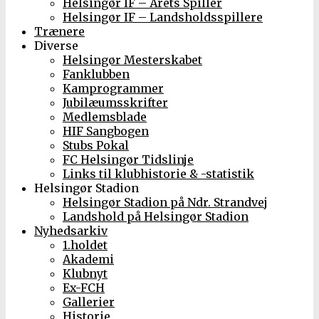
Helsingør IF – Årets Spiller
Helsingør IF – Landsholdsspillere
Trænere
Diverse
Helsingør Mesterskabet
Fanklubben
Kamprogrammer
Jubilæumsskrifter
Medlemsblade
HIF Sangbogen
Stubs Pokal
FC Helsingør Tidslinje
Links til klubhistorie & -statistik
Helsingør Stadion
Helsingør Stadion på Ndr. Strandvej
Landshold på Helsingør Stadion
Nyhedsarkiv
1.holdet
Akademi
Klubnyt
Ex-FCH
Gallerier
Historie