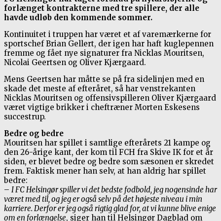
forlænget kontrakterne med tre spillere, der alle
havde udløb den kommende sommer.
Kontinuitet i truppen har været et af varemærkerne for
sportschef Brian Gellert, der igen har haft kuglepennen
fremme og fået nye signaturer fra Nicklas Mouritsen,
Nicolai Geertsen og Oliver Kjærgaard.
Mens Geertsen har måtte se på fra sidelinjen med en
skade det meste af efteråret, så har venstrekanten
Nicklas Mouritsen og offensivspilleren Oliver Kjærgaard
været vigtige brikker i cheftræner Morten Eskesens
succestrup.
Bedre og bedre
Mouritsen har spillet i samtlige efterårets 21 kampe og
den 26-årige kant, der kom til FCH fra Skive IK for et år
siden, er blevet bedre og bedre som sæsonen er skredet
frem. Faktisk mener han selv, at han aldrig har spillet
bedre:
–
I FC Helsingør spiller vi det bedste fodbold, jeg nogensinde har
været med til, og jeg er også selv på det højeste niveau i min
karriere. Derfor er jeg også rigtig glad for, at vi kunne blive enige
om en forlængelse
, siger han til Helsingør Dagblad om