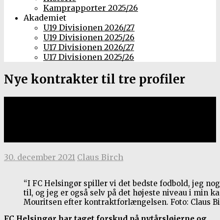
Kamprapporter 2025/26
Akademiet
U19 Divisionen 2026/27
U19 Divisionen 2025/26
U17 Divisionen 2026/27
U17 Divisionen 2025/26
Nye kontrakter til tre profiler
Nicklas Mouritsen, Nicolai
Geertsen og Oliver Kjærgaard har
forlænget til sommeren 2023.
30. december 2021
Claus Birch
“I FC Helsingør spiller vi det bedste fodbold, jeg 
til, og jeg er også selv på det højeste niveau i min ka
Mouritsen efter kontraktforlængelsen. Foto: Claus Bi
FC Helsingør har taget forskud på nytårsløjerne og