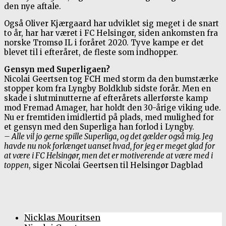
den nye aftale.
Også Oliver Kjærgaard har udviklet sig meget i de snart
to år, har har været i FC Helsingør, siden ankomsten fra
norske Tromsø IL i foråret 2020. Tyve kampe er det
blevet til i efteråret, de fleste som indhopper.
Gensyn med Superligaen?
Nicolai Geertsen tog FCH med storm da den bumstærke
stopper kom fra Lyngby Boldklub sidste forår. Men en
skade i slutminutterne af efterårets allerførste kamp
mod Fremad Amager, har holdt den 30-årige viking ude.
Nu er fremtiden imidlertid på plads, med mulighed for
et gensyn med den Superliga han forlod i Lyngby.
– Alle vil jo gerne spille Superliga, og det gælder også mig. Jeg
havde nu nok forlænget uanset hvad, for jeg er meget glad for
at være i FC Helsingør, men det er motiverende at være med i
toppen
, siger Nicolai Geertsen til Helsingør Dagblad
Nicklas Mouritsen