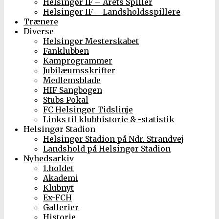
Helsingør IF – Årets Spiller
Helsingør IF – Landsholdsspillere
Trænere
Diverse
Helsingør Mesterskabet
Fanklubben
Kamprogrammer
Jubilæumsskrifter
Medlemsblade
HIF Sangbogen
Stubs Pokal
FC Helsingør Tidslinje
Links til klubhistorie & -statistik
Helsingør Stadion
Helsingør Stadion på Ndr. Strandvej
Landshold på Helsingør Stadion
Nyhedsarkiv
1.holdet
Akademi
Klubnyt
Ex-FCH
Gallerier
Historie