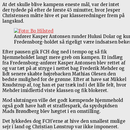
At det skulle blive kampens eneste mål, var der intet
der tydede på efter de første 45 minutter, hvor Jesper
Christensen måtte hive et par klasseredninger frem på
langskud.
Anfører Kasper Antonsen runder Hulusi Dolar og ku
Fredensborg-holdet så rigeligt være indsatsen beken
Efter pausen gik FCH dog ned i tempo og så fik
hjemmeholdet langt mere greb om kampen. Et indlæg
fra Fredensborg-anfører Kasper Antonsen blev rettet af
og var tæt på at stryge i nettet bag Frederik Mehder og
lidt senere skabte højrebacken Mathias Olesen den
bedste mulighed for de grønne. Efter at have sat Mikkel
Knudstrup af, tog han et par træk ind i det lille felt, hvor
Mehder imidlertid viste klassen og fik blokeret.
Mod slutningen ville det godt kæmpende hjemmehold
også godt have haft et straffespark, da spydspidsen
Mads Brøndberg blev hægtet i en omstilling.
Det lykkedes dog FCH’erne at hive den smallest mulige
sejr i land og Christian Lønstrup var ikke imponeret.