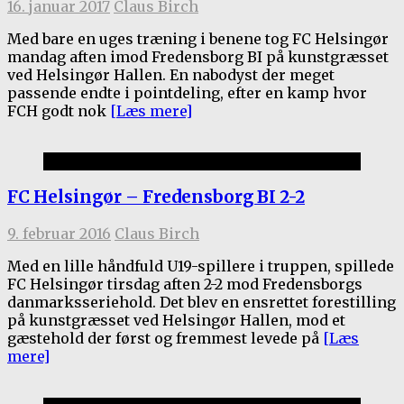
16. januar 2017
Claus Birch
Med bare en uges træning i benene tog FC Helsingør
mandag aften imod Fredensborg BI på kunstgræsset
ved Helsingør Hallen. En nabodyst der meget
passende endte i pointdeling, efter en kamp hvor
FCH godt nok
[Læs mere]
Kamprapporter 2015/16
FC Helsingør – Fredensborg BI 2-2
9. februar 2016
Claus Birch
Med en lille håndfuld U19-spillere i truppen, spillede
FC Helsingør tirsdag aften 2-2 mod Fredensborgs
danmarksseriehold. Det blev en ensrettet forestilling
på kunstgræsset ved Helsingør Hallen, mod et
gæstehold der først og fremmest levede på
[Læs
mere]