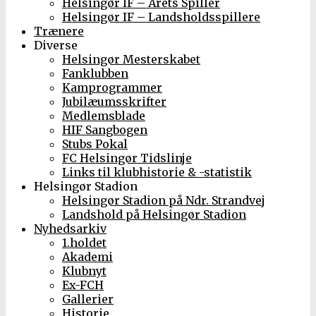
Helsingør IF – Årets Spiller
Helsingør IF – Landsholdsspillere
Trænere
Diverse
Helsingør Mesterskabet
Fanklubben
Kamprogrammer
Jubilæumsskrifter
Medlemsblade
HIF Sangbogen
Stubs Pokal
FC Helsingør Tidslinje
Links til klubhistorie & -statistik
Helsingør Stadion
Helsingør Stadion på Ndr. Strandvej
Landshold på Helsingør Stadion
Nyhedsarkiv
1.holdet
Akademi
Klubnyt
Ex-FCH
Gallerier
Historie