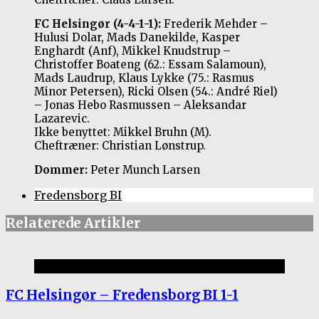
FC Helsingør (4-4-1-1):
Frederik Mehder –
Hulusi Dolar, Mads Danekilde, Kasper
Enghardt (Anf), Mikkel Knudstrup –
Christoffer Boateng (62.: Essam Salamoun),
Mads Laudrup, Klaus Lykke (75.: Rasmus
Minor Petersen), Ricki Olsen (54.: André Riel)
– Jonas Hebo Rasmussen – Aleksandar
Lazarevic.
Ikke benyttet: Mikkel Bruhn (M).
Cheftræner: Christian Lønstrup.
Dommer:
Peter Munch Larsen
Fredensborg BI
Relaterede Artikler
Kamprapporter 2016/17
FC Helsingør – Fredensborg BI 1-1