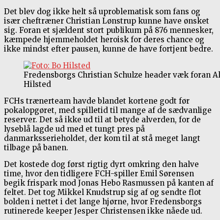
Det blev dog ikke helt så uproblematisk som fans og
især cheftræner Christian Lønstrup kunne have ønsket
sig. Foran et sjældent stort publikum på 876 mennesker,
kæmpede hjemmeholdet heroisk for deres chance og
ikke mindst efter pausen, kunne de have fortjent bedre.
Fredensborgs Christian Schulze header væk foran Al
Hilsted
FCHs trænerteam havde blandet kortene godt før
pokalopgøret, med spilletid til mange af de sædvanlige
reserver. Det så ikke ud til at betyde alverden, for de
lyseblå lagde ud med et tungt pres på
danmarksserieholdet, der kom til at stå meget langt
tilbage på banen.
Det kostede dog først rigtig dyrt omkring den halve
time, hvor den tidligere FCH-spiller Emil Sørensen
begik frispark mod Jonas Hebo Rasmussen på kanten af
feltet. Det tog Mikkel Knudstrup sig af og sendte flot
bolden i nettet i det lange hjørne, hvor Fredensborgs
rutinerede keeper Jesper Christensen ikke nåede ud.