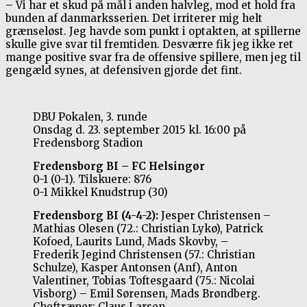
– Vi har et skud på mål i anden halvleg, mod et hold fra
bunden af danmarksserien. Det irriterer mig helt
grænseløst. Jeg havde som punkt i optakten, at spillerne
skulle give svar til fremtiden. Desværre fik jeg ikke ret
mange positive svar fra de offensive spillere, men jeg til
gengæld synes, at defensiven gjorde det fint.
DBU Pokalen, 3. runde
Onsdag d. 23. september 2015 kl. 16:00 på
Fredensborg Stadion
Fredensborg BI – FC Helsingør
0-1 (0-1). Tilskuere: 876
0-1 Mikkel Knudstrup (30)
Fredensborg BI (4-4-2):
Jesper Christensen –
Mathias Olesen (72.: Christian Lykø), Patrick
Kofoed, Laurits Lund, Mads Skovby, –
Frederik Jegind Christensen (57.: Christian
Schulze), Kasper Antonsen (Anf), Anton
Valentiner, Tobias Toftesgaard (75.: Nicolai
Visborg) – Emil Sørensen, Mads Brøndberg.
Cheftræner: Claus Larsen.