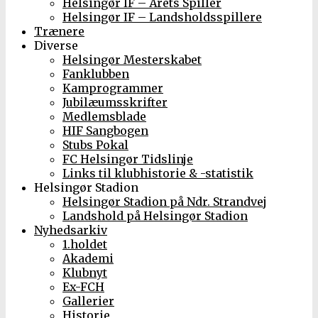
Helsingør IF – Årets Spiller
Helsingør IF – Landsholdsspillere
Trænere
Diverse
Helsingør Mesterskabet
Fanklubben
Kamprogrammer
Jubilæumsskrifter
Medlemsblade
HIF Sangbogen
Stubs Pokal
FC Helsingør Tidslinje
Links til klubhistorie & -statistik
Helsingør Stadion
Helsingør Stadion på Ndr. Strandvej
Landshold på Helsingør Stadion
Nyhedsarkiv
1.holdet
Akademi
Klubnyt
Ex-FCH
Gallerier
Historie