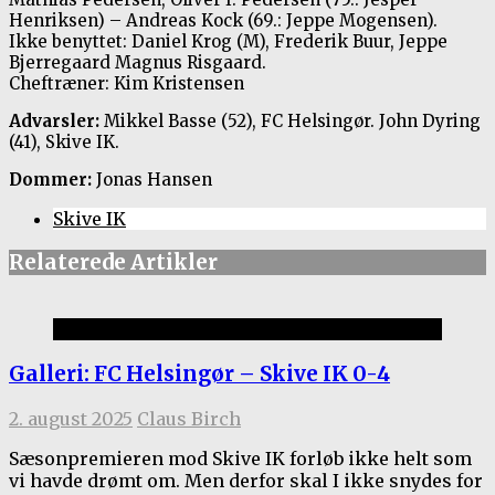
Henriksen) – Andreas Kock (69.: Jeppe Mogensen).
Ikke benyttet: Daniel Krog (M), Frederik Buur, Jeppe
Bjerregaard Magnus Risgaard.
Cheftræner: Kim Kristensen
Advarsler:
Mikkel Basse (52), FC Helsingør. John Dyring
(41), Skive IK.
Dommer:
Jonas Hansen
Skive IK
Relaterede Artikler
Gallerier
Galleri: FC Helsingør – Skive IK 0-4
2. august 2025
Claus Birch
Sæsonpremieren mod Skive IK forløb ikke helt som
vi havde drømt om. Men derfor skal I ikke snydes for