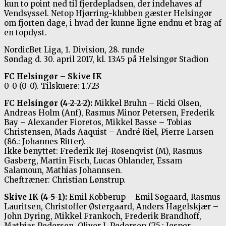
kun to point ned til fjerdepladsen, der indehaves af
Vendsyssel. Netop Hjørring-klubben gæster Helsingør
om fjorten dage, i hvad der kunne ligne endnu et brag af
en topdyst.
NordicBet Liga, 1. Division, 28. runde
Søndag d. 30. april 2017, kl. 13:45 på Helsingør Stadion
FC Helsingør – Skive IK
0-0 (0-0). Tilskuere: 1.723
FC Helsingør (4-2-2-2):
Mikkel Bruhn – Ricki Olsen,
Andreas Holm (Anf), Rasmus Minor Petersen, Frederik
Bay – Alexander Fioretos, Mikkel Basse – Tobias
Christensen, Mads Aaquist – André Riel, Pierre Larsen
(86.: Johannes Ritter).
Ikke benyttet: Frederik Rej-Rosenqvist (M), Rasmus
Gasberg, Martin Fisch, Lucas Ohlander, Essam
Salamoun, Mathias Johannsen.
Cheftræner: Christian Lønstrup.
Skive IK (4-5-1):
Emil Kobberup – Emil Søgaard, Rasmus
Lauritsen, Christoffer Østergaard, Anders Hagelskjær –
John Dyring, Mikkel Frankoch, Frederik Brandhoff,
Mathias Pedersen, Oliver I. Pedersen (75.: Jesper