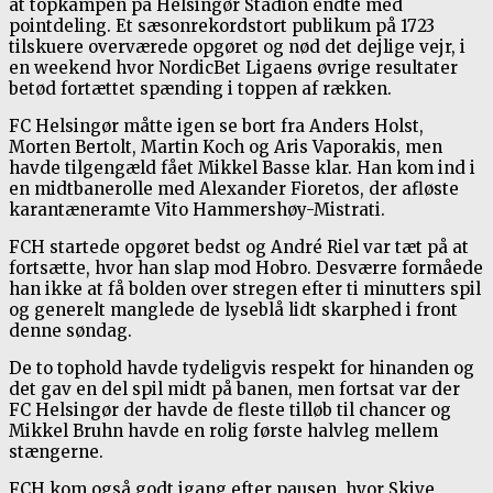
at topkampen på Helsingør Stadion endte med
pointdeling. Et sæsonrekordstort publikum på 1723
tilskuere overværede opgøret og nød det dejlige vejr, i
en weekend hvor NordicBet Ligaens øvrige resultater
betød fortættet spænding i toppen af rækken.
FC Helsingør måtte igen se bort fra Anders Holst,
Morten Bertolt, Martin Koch og Aris Vaporakis, men
havde tilgengæld fået Mikkel Basse klar. Han kom ind i
en midtbanerolle med Alexander Fioretos, der afløste
karantæneramte Vito Hammershøy-Mistrati.
FCH startede opgøret bedst og André Riel var tæt på at
fortsætte, hvor han slap mod Hobro. Desværre formåede
han ikke at få bolden over stregen efter ti minutters spil
og generelt manglede de lyseblå lidt skarphed i front
denne søndag.
De to tophold havde tydeligvis respekt for hinanden og
det gav en del spil midt på banen, men fortsat var der
FC Helsingør der havde de fleste tilløb til chancer og
Mikkel Bruhn havde en rolig første halvleg mellem
stængerne.
FCH kom også godt igang efter pausen, hvor Skive