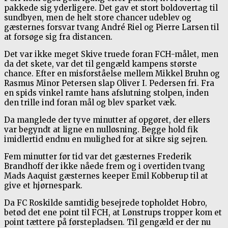
pakkede sig yderligere. Det gav et stort boldovertag til
sundbyen, men de helt store chancer udeblev og
gæsternes forsvar tvang André Riel og Pierre Larsen til
at forsøge sig fra distancen.
Det var ikke meget Skive truede foran FCH-målet, men
da det skete, var det til gengæld kampens største
chance. Efter en misforståelse mellem Mikkel Bruhn og
Rasmus Minor Petersen slap Oliver I. Pedersen fri. Fra
en spids vinkel ramte hans afslutning stolpen, inden
den trille ind foran mål og blev sparket væk.
Da manglede der tyve minutter af opgøret, der ellers
var begyndt at ligne en nulløsning. Begge hold fik
imidlertid endnu en mulighed for at sikre sig sejren.
Fem minutter før tid var det gæsternes Frederik
Brandhoff der ikke nåede frem og i overtiden tvang
Mads Aaquist gæsternes keeper Emil Kobberup til at
give et hjørnespark.
Da FC Roskilde samtidig besejrede topholdet Hobro,
betød det ene point til FCH, at Lønstrups tropper kom et
point tættere på førstepladsen. Til gengæld er der nu