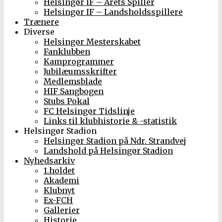
Helsingør IF – Årets Spiller
Helsingør IF – Landsholdsspillere
Trænere
Diverse
Helsingør Mesterskabet
Fanklubben
Kamprogrammer
Jubilæumsskrifter
Medlemsblade
HIF Sangbogen
Stubs Pokal
FC Helsingør Tidslinje
Links til klubhistorie & -statistik
Helsingør Stadion
Helsingør Stadion på Ndr. Strandvej
Landshold på Helsingør Stadion
Nyhedsarkiv
1.holdet
Akademi
Klubnyt
Ex-FCH
Gallerier
Historie