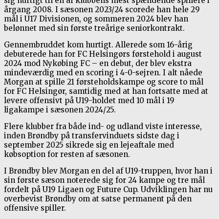
sig hurtigt til en af klubbens mest spændende spillere i
årgang 2008. I sæsonen 2023/24 scorede han hele 29
mål i U17 Divisionen, og sommeren 2024 blev han
belønnet med sin første treårige seniorkontrakt.
Gennembruddet kom hurtigt. Allerede som 16-årig
debuterede han for FC Helsingørs førstehold i august
2024 mod Nykøbing FC – en debut, der blev ekstra
mindeværdig med en scoring i 4-0-sejren. I alt nåede
Morgan at spille 21 førsteholdskampe og score to mål
for FC Helsingør, samtidig med at han fortsatte med at
levere offensivt på U19-holdet med 10 mål i 19
ligakampe i sæsonen 2024/25.
Flere klubber fra både ind- og udland viste interesse,
inden Brøndby på transfervinduets sidste dag i
september 2025 sikrede sig en lejeaftale med
købsoption for resten af sæsonen.
I Brøndby blev Morgan en del af U19-truppen, hvor han i
sin første sæson noterede sig for 24 kampe og tre mål
fordelt på U19 Ligaen og Future Cup. Udviklingen har nu
overbevist Brøndby om at satse permanent på den
offensive spiller.