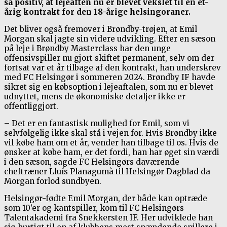
så positiv, at lejeaften nu er blevet vekslet til en ét-
årig kontrakt for den 18-årige helsingoraner.
Det bliver også fremover i Brøndby-trøjen, at Emil
Morgan skal jagte sin videre udvikling. Efter en sæson
på leje i Brøndby Masterclass har den unge
offensivspiller nu gjort skiftet permanent, selv om der
fortsat var et år tilbage af den kontrakt, han underskrev
med FC Helsingør i sommeren 2024. Brøndby IF havde
sikret sig en købsoption i lejeaftalen, som nu er blevet
udnyttet, mens de økonomiske detaljer ikke er
offentliggjort.
– Det er en fantastisk mulighed for Emil, som vi
selvfølgelig ikke skal stå i vejen for. Hvis Brøndby ikke
vil købe ham om et år, vender han tilbage til os. Hvis de
ønsker at købe ham, er det fordi, han har øget sin værdi
i den sæson, sagde FC Helsingørs daværende
cheftræner Lluís Planagumà til Helsingør Dagblad da
Morgan forlod sundbyen.
Helsingør-fødte Emil Morgan, der både kan optræde
som 10’er og kantspiller, kom til FC Helsingørs
Talentakademi fra Snekkersten IF. Her udviklede han