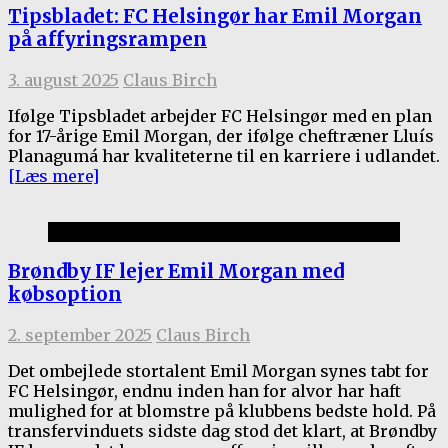
Tipsbladet: FC Helsingør har Emil Morgan
på affyringsrampen
3. august 2025
Claus Birch
Ifølge Tipsbladet arbejder FC Helsingør med en plan
for 17-årige Emil Morgan, der ifølge cheftræner Lluís
Planagumá har kvaliteterne til en karriere i udlandet.
[Læs mere]
1.holdet
Brøndby IF lejer Emil Morgan med
købsoption
2. september 2025
Claus Birch
Det ombejlede stortalent Emil Morgan synes tabt for
FC Helsingør, endnu inden han for alvor har haft
mulighed for at blomstre på klubbens bedste hold. På
transfervinduets sidste dag stod det klart, at Brøndby