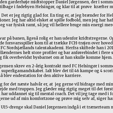
s den garderhøje midtstopper Daniel Jørgensen, der i som
er tilbage i fødebyen Helsingør, og klar til at prøve kræfte
il. Det er jeg rigtig glad for. En ting er, at jeg brænder for
ner. Jeg har altid elsket at spille fodbold, men jeg har h
g var fysisk ramt, så jeg vil hellere bruge min energi mere 
var på banen, ligeså rolig er han udenfor kridtstregerne. 
ide forsvarsspiller kom til at trække FCH-trøjen over hove
l FC Nordsjællands talentakademi. Herfra skiftede han i 201
llændernes helt store profiler og bar anførerbindet i flere 
g fik overbevidst bysbarnet om at han skulle komme hjem.
gensen skrev en 2-årig kontrakt med FC Helsingør i sommeren
å superligamandskabet. Ialt blev det til 46 kampe og 4 scor
så blev endestation for den aktive karriere.
 for det næste halvår er, at jeg gerne vil bidrage med mi
ejde med truppen. Jeg glæder mig rigtig meget til det først
har uddannet sig til mental coach. Det vil jeg tage med i fo
 gerne ud af min komfortzone og prøve mig selv af, siger ha
 U15-drenge skal Daniel Jørgensen indgå i et trænerteam