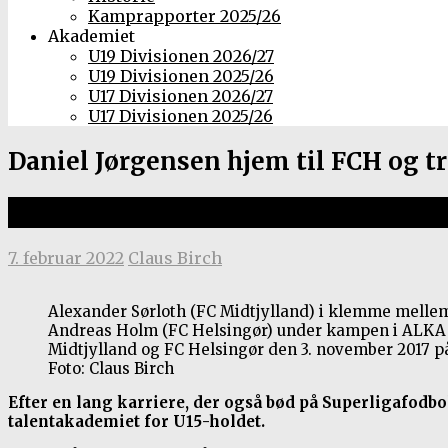
Kamprapporter 2025/26
Akademiet
U19 Divisionen 2026/27
U19 Divisionen 2025/26
U17 Divisionen 2026/27
U17 Divisionen 2025/26
Daniel Jørgensen hjem til FCH og t
Trænerdebut med FC Helsingørs U1
7. februar 2022
Claus Birch
Alexander Sørloth (FC Midtjylland) i klemme melle
Andreas Holm (FC Helsingør) under kampen i ALKA
Midtjylland og FC Helsingør den 3. november 2017 
Foto: Claus Birch
Efter en lang karriere, der også bød på Superligafodbol
talentakademiet for U15-holdet.