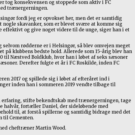
mer tog konsekvensen og stoppede som aktiv i FC
r med trænergerningen.
 Helsingør fordi jeg er opvokset her, men det er samtidig
aft nogle skavanker, som er blevet svære at komme sig
effektivt og give noget videre til de unge, siger han i et
Og selvom rødderne er i Helsingør, så blev omvejen meget
det på klubbens bedste hold. Allerede som 15-årig blev han
0 til Næstved Boldklub, hvor han i løbet af seks sæsoner
sæsoner. Derefter fulgte et år i FC Roskilde, inden FC
 2017 og spillede sig i løbet af efteråret ind i
inger inden han i sommeren 2019 vendte tilbage til
n erfaring, stifte bekendtskab med trænergerningen, tage
e halvår, fortæller Daniel, der sideløbende med
rhold til, at forstå spillerne og samtidig bidrage med det
n til Cementen.
 med cheftræner Martin Wood.