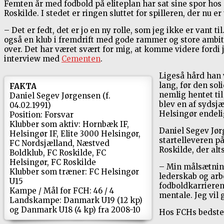
Femten år med fodbold på eliteplan har sat sine spor ho
Roskilde. I stedet er ringen sluttet for spilleren, der nu 
– Det er fedt, det er jo en ny rolle, som jeg ikke er vant t
også en klub i fremdrift med gode rammer og store ambitio
over. Det har været svært for mig, at komme videre fordi je
interview med
Cementen
.
Ligeså hård han 
lang, før den sol
FAKTA
nemlig hentet ti
Daniel Segev Jørgensen (f.
blev en af sydsjæ
04.02.1991)
Helsingør endeli
Position: Forsvar
Klubber som aktiv: Hornbæk IF,
Daniel Segev Jør
Helsingør IF, Elite 3000 Helsingør,
startelleveren p
FC Nordsjælland, Næstved
Roskilde, der alt
Boldklub, FC Roskilde, FC
Helsingør, FC Roskilde
– Min målsætning
Klubber som træner: FC Helsingør
lederskab og arb
U15
fodboldkarrieren 
Kampe / Mål for FCH: 46 / 4
mentale. Jeg vil
Landskampe: Danmark U19 (12 kp)
og Danmark U18 (4 kp) fra 2008-10
Hos FCHs bedste