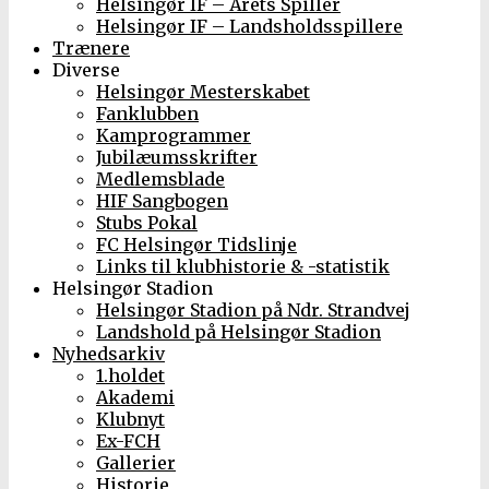
Helsingør IF – Årets Spiller
Helsingør IF – Landsholdsspillere
Trænere
Diverse
Helsingør Mesterskabet
Fanklubben
Kamprogrammer
Jubilæumsskrifter
Medlemsblade
HIF Sangbogen
Stubs Pokal
FC Helsingør Tidslinje
Links til klubhistorie & -statistik
Helsingør Stadion
Helsingør Stadion på Ndr. Strandvej
Landshold på Helsingør Stadion
Nyhedsarkiv
1.holdet
Akademi
Klubnyt
Ex-FCH
Gallerier
Historie