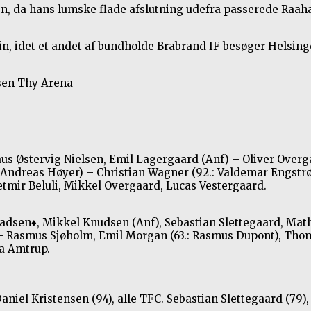
, da hans lumske flade afslutning udefra passerede Raaha
, idet et andet af bundholde Brabrand IF besøger Helsing
ssen Thy Arena
Østervig Nielsen, Emil Lagergaard (Anf) – Oliver Overgaar
.: Andreas Høyer) – Christian Wagner (92.: Valdemar Engstr
etmir Beluli, Mikkel Overgaard, Lucas Vestergaard.
radsen
♦
, Mikkel Knudsen (Anf), Sebastian Slettegaard, Math
) – Rasmus Sjøholm, Emil Morgan (63.: Rasmus Dupont), Tho
sa Amtrup.
aniel Kristensen (94), alle TFC. Sebastian Slettegaard (79)