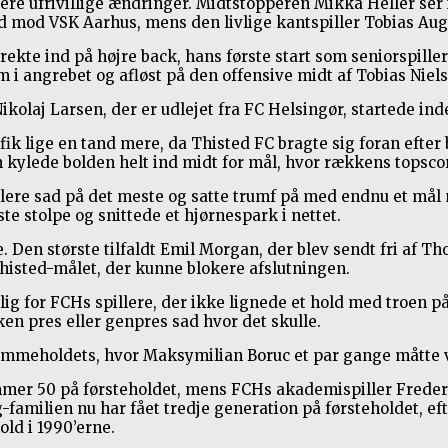
re ufrivillige ændringer. Midtstopperen Mikka Heller ser 
mod VSK Aarhus, mens den livlige kantspiller Tobias Aug
ekte ind på højre back, hans første start som seniorspille
m i angrebet og afløst på den offensive midt af Tobias Niel
ikolaj Larsen, der er udlejet fra FC Helsingør, startede i
 fik lige en tand mere, da Thisted FC bragte sig foran efter
 kylede bolden helt ind midt for mål, hvor rækkens topscor
pillere sad på det meste og satte trumf på med endnu et må
e stolpe og snittede et hjørnespark i nettet.
. Den største tilfaldt Emil Morgan, der blev sendt fri af 
histed-målet, der kunne blokere afslutningen.
for FCHs spillere, der ikke lignede et hold med troen på 
en pres eller genpres sad hvor det skulle.
emmeholdets, hvor Maksymilian Boruc et par gange måtte vis
er 50 på førsteholdet, mens FCHs akademispiller Frederik
amilien nu har fået tredje generation på førsteholdet, eft
ld i 1990’erne.