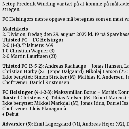
Netop Frederik Winding var tæt på at komme på måltavlen
stregen.
FC Helsingørs næste opgave må betegnes som en must win
Matchfacts
2. Division, fredag den 29. august 2025 kl. 19 på Spareka
Thisted FC – FC Helsingør
2-0 (1-0). Tilskuere: 469
1-0 Christian Wagner (3)
2-0 Martin Lauritsen (23)
Thisted FC (3-5-2):
Andreas Raahauge – Jonas Hansen, Laus 
Christian Hørby (83.: Jeppe Dalgaard), Nikolaj Larsen (75
Ikke benyttet: Simon Stricker (M), Mathias K. Andersen, J
Cheftræner: Daniel Kristensen
FC Helsingør (4-1-2-3):
Maksymilian Boruc – Mathis Kon
Rørsted Christensen), Tobias Nielsen (63.: Robert Marcus
Ikke benyttet: Mikkel Markdal (M), Jonas Idris, Daniel Is
Cheftræner: Lluís Planagumà
♦
Debut
Advarsler (5):
Emil Lagergaard (71), Andreas Højer (92), D