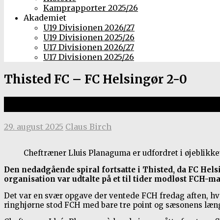
Kamprapporter 2025/26
Akademiet
U19 Divisionen 2026/27
U19 Divisionen 2025/26
U17 Divisionen 2026/27
U17 Divisionen 2025/26
Thisted FC – FC Helsingør 2-0
2. Division, 29. august 2025 på Sp
29. august 2025
Claus Birch
Cheftræner Lluis Planaguma er udfordret i øjeblikket
Den nedadgående spiral fortsatte i Thisted, da FC He
organisation var udtalte på et til tider modløst FCH-m
Det var en svær opgave der ventede FCH fredag aften, h
ringhjørne stod FCH med bare tre point og sæsonens læng