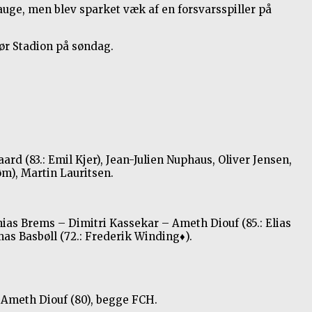
uge, men blev sparket væk af en forsvarsspiller på
ør Stadion på søndag.
d (83.: Emil Kjer), Jean-Julien Nuphaus, Oliver Jensen,
øm), Martin Lauritsen.
ias Brems – Dimitri Kassekar – Ameth Diouf (85.: Elias
mas Basbøll (72.: Frederik Winding
♦
).
, Ameth Diouf (80), begge FCH.