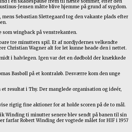
ind i en skadespause frem til næste sommer, efter den
ustinus-Jensen måtte blive hjemme på grund af sygdom.
r, mens Sebastian Slettegaard tog den vakante plads efter
sen.
nde som wingback på venstrekanten.
 bare tre minutters spil. Et af nordjydernes velkendte
er Christian Wagner alt for let kunne heade den i nettet.
l midt i halvlegen. Igen var det en dødbold der knækkede
Thomas Basbøll på et kontraløb. Desværre kom den unge
et resultat i Thy. Der manglede organisation og ideér,
e rigtig fine aktioner for at holde scoren på de to mål.
 Winding ti minutter senere blev sendt på banen til sin
er farfar Robert Winding der vogtede målet for HIF i 1957