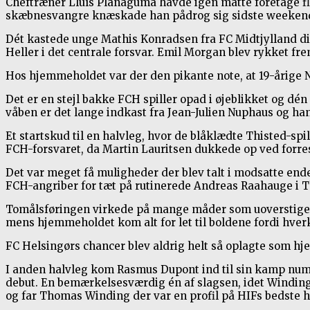
Cheftræner Lluís Planagumà havde igen måtte foretage fle
skæbnesvangre knæskade han pådrog sig sidste weekend 
Dét kastede unge Mathis Konradsen fra FC Midtjylland dir
Heller i det centrale forsvar. Emil Morgan blev rykket fre
Hos hjemmeholdet var der den pikante note, at 19-årige N
Det er en stejl bakke FCH spiller opad i øjeblikket og dén
våben er det lange indkast fra Jean-Julien Nuphaus og han
Et startskud til en halvleg, hvor de blåklædte Thisted-s
FCH-forsvaret, da Martin Lauritsen dukkede op ved forrest
Det var meget få muligheder der blev talt i modsatte ende
FCH-angriber for tæt på rutinerede Andreas Raahauge i T
Tomålsføringen virkede på mange måder som uoverstigelig 
mens hjemmeholdet kom alt for let til boldene fordi hverk
FC Helsingørs chancer blev aldrig helt så oplagte som hj
I anden halvleg kom Rasmus Dupont ind til sin kamp numm
debut. En bemærkelsesværdig én af slagsen, idet Winding-f
og far Thomas Winding der var en profil på HIFs bedste ho