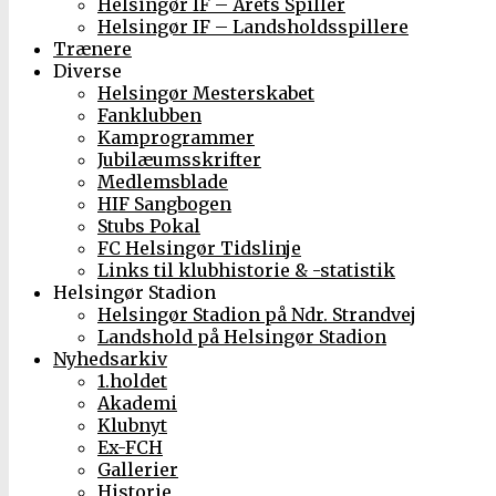
Helsingør IF – Årets Spiller
Helsingør IF – Landsholdsspillere
Trænere
Diverse
Helsingør Mesterskabet
Fanklubben
Kamprogrammer
Jubilæumsskrifter
Medlemsblade
HIF Sangbogen
Stubs Pokal
FC Helsingør Tidslinje
Links til klubhistorie & -statistik
Helsingør Stadion
Helsingør Stadion på Ndr. Strandvej
Landshold på Helsingør Stadion
Nyhedsarkiv
1.holdet
Akademi
Klubnyt
Ex-FCH
Gallerier
Historie