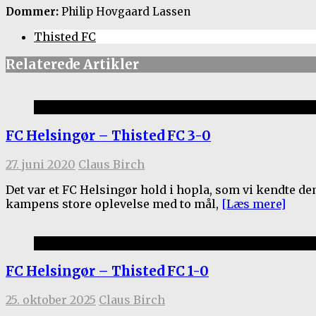
Dommer:
Philip Hovgaard Lassen
Thisted FC
Relaterede Artikler
Kamprapporter 2019/20
FC Helsingør – Thisted FC 3-0
27. juni 2020
Claus Birch
Det var et FC Helsingør hold i hopla, som vi kendte d
kampens store oplevelse med to mål,
[Læs mere]
Kamprapporter 2025/26
FC Helsingør – Thisted FC 1-0
25. oktober 2025
Claus Birch