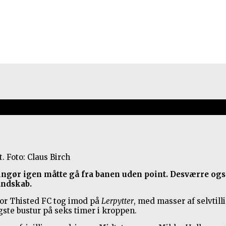
arekassen Thy Arena
. Foto: Claus Birch
lsingør igen måtte gå fra banen uden point. Desværre 
andskab.
vor Thisted FC tog imod på
Lerpytter
, med masser af selvtill
ste bustur på seks timer i kroppen.