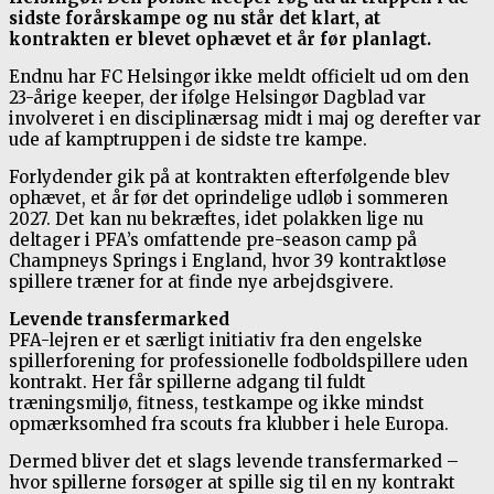
sidste forårskampe og nu står det klart, at
kontrakten er blevet ophævet et år før planlagt.
Endnu har FC Helsingør ikke meldt officielt ud om den
23-årige keeper, der ifølge Helsingør Dagblad var
involveret i en disciplinærsag midt i maj og derefter var
ude af kamptruppen i de sidste tre kampe.
Forlydender gik på at kontrakten efterfølgende blev
ophævet, et år før det oprindelige udløb i sommeren
2027. Det kan nu bekræftes, idet polakken lige nu
deltager i PFA’s omfattende pre-season camp på
Champneys Springs i England, hvor 39 kontraktløse
spillere træner for at finde nye arbejdsgivere.
Levende transfermarked
PFA-lejren er et særligt initiativ fra den engelske
spillerforening for professionelle fodboldspillere uden
kontrakt. Her får spillerne adgang til fuldt
træningsmiljø, fitness, testkampe og ikke mindst
opmærksomhed fra scouts fra klubber i hele Europa.
Dermed bliver det et slags levende transfermarked –
hvor spillerne forsøger at spille sig til en ny kontrakt