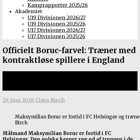
Kamprapporter 2025/26
Akademiet
U19 Divisionen 2026/27
U19 Divisionen 2025/26
U17 Divisionen 2026/27
U17 Divisionen 2025/26
Officielt Boruc-farvel: Træner med
kontraktløse spillere i England
Jagter ny kontrakt hos den
engelske spillerforening
29. juni 2026
Claus Birch
Maksymilian Boruc er fortid i FC Helsingør og træner
Birch
Målmand Maksymilian Boruc er fortid i FC
Helsingør. Den polske keeper røg ud af truppen i de