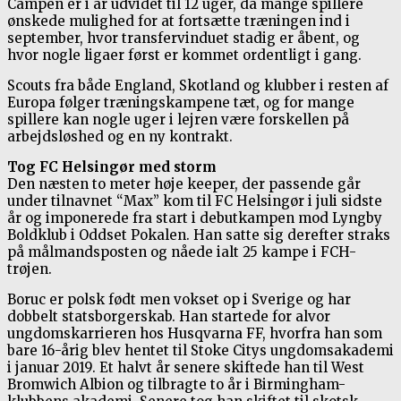
Campen er i år udvidet til 12 uger, da mange spillere
ønskede mulighed for at fortsætte træningen ind i
september, hvor transfervinduet stadig er åbent, og
hvor nogle ligaer først er kommet ordentligt i gang.
Scouts fra både England, Skotland og klubber i resten af
Europa følger træningskampene tæt, og for mange
spillere kan nogle uger i lejren være forskellen på
arbejdsløshed og en ny kontrakt.
Tog FC Helsingør med storm
Den næsten to meter høje keeper, der passende går
under tilnavnet “Max” kom til FC Helsingør i juli sidste
år og imponerede fra start i debutkampen mod Lyngby
Boldklub i Oddset Pokalen. Han satte sig derefter straks
på målmandsposten og nåede ialt 25 kampe i FCH-
trøjen.
Boruc er polsk født men vokset op i Sverige og har
dobbelt statsborgerskab. Han startede for alvor
ungdomskarrieren hos Husqvarna FF, hvorfra han som
bare 16-årig blev hentet til Stoke Citys ungdomsakademi
i januar 2019. Et halvt år senere skiftede han til West
Bromwich Albion og tilbragte to år i Birmingham-