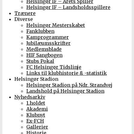
Helsingør IF – Årets Spiller
Helsingør IF – Landsholdsspillere
Trænere
Diverse
Helsingør Mesterskabet
Fanklubben
Kamprogrammer
Jubilæumsskrifter
Medlemsblade
HIF Sangbogen
Stubs Pokal
FC Helsingør Tidslinje
Links til klubhistorie & -statistik
Helsingør Stadion
Helsingør Stadion på Ndr. Strandvej
Landshold på Helsingør Stadion
Nyhedsarkiv
1.holdet
Akademi
Klubnyt
Ex-FCH
Gallerier
Historie