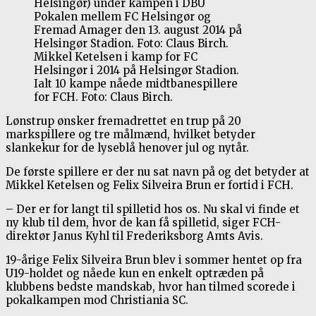
Mikkel Ketelsen i kamp for FC
Helsingør i 2014 på Helsingør Stadion.
Ialt 10 kampe nåede midtbanespillere
for FCH. Foto: Claus Birch.
Lønstrup ønsker fremadrettet en trup på 20
markspillere og tre målmænd, hvilket betyder
slankekur for de lyseblå henover jul og nytår.
De første spillere er der nu sat navn på og det betyder at
Mikkel Ketelsen og Felix Silveira Brun er fortid i FCH.
– Der er for langt til spilletid hos os. Nu skal vi finde et
ny klub til dem, hvor de kan få spilletid, siger FCH-
direktør Janus Kyhl til Frederiksborg Amts Avis.
19-årige Felix Silveira Brun blev i sommer hentet op fra
U19-holdet og nåede kun en enkelt optræden på
klubbens bedste mandskab, hvor han tilmed scorede i
pokalkampen mod Christiania SC.