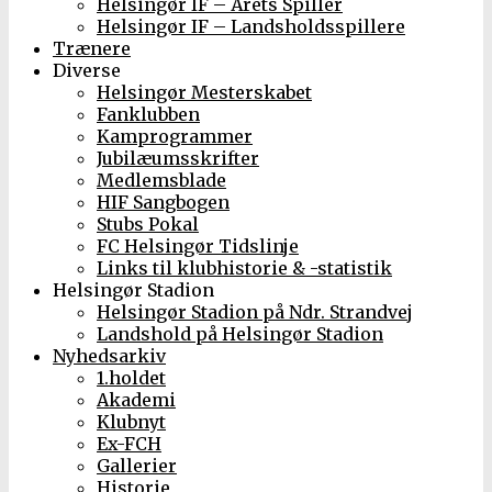
Helsingør IF – Årets Spiller
Helsingør IF – Landsholdsspillere
Trænere
Diverse
Helsingør Mesterskabet
Fanklubben
Kamprogrammer
Jubilæumsskrifter
Medlemsblade
HIF Sangbogen
Stubs Pokal
FC Helsingør Tidslinje
Links til klubhistorie & -statistik
Helsingør Stadion
Helsingør Stadion på Ndr. Strandvej
Landshold på Helsingør Stadion
Nyhedsarkiv
1.holdet
Akademi
Klubnyt
Ex-FCH
Gallerier
Historie