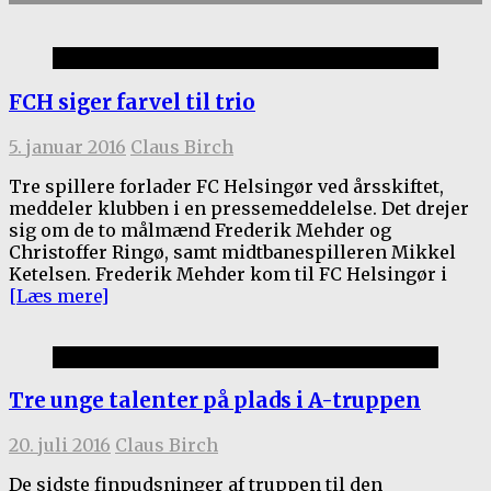
1.holdet
FCH siger farvel til trio
5. januar 2016
Claus Birch
Tre spillere forlader FC Helsingør ved årsskiftet,
meddeler klubben i en pressemeddelelse. Det drejer
sig om de to målmænd Frederik Mehder og
Christoffer Ringø, samt midtbanespilleren Mikkel
Ketelsen. Frederik Mehder kom til FC Helsingør i
[Læs mere]
1.holdet
Tre unge talenter på plads i A-truppen
20. juli 2016
Claus Birch
De sidste finpudsninger af truppen til den