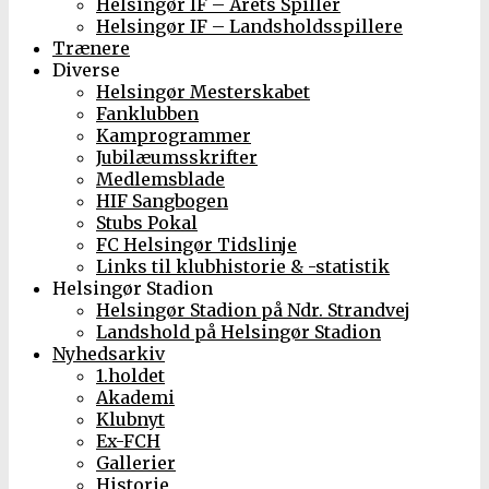
Helsingør IF – Årets Spiller
Helsingør IF – Landsholdsspillere
Trænere
Diverse
Helsingør Mesterskabet
Fanklubben
Kamprogrammer
Jubilæumsskrifter
Medlemsblade
HIF Sangbogen
Stubs Pokal
FC Helsingør Tidslinje
Links til klubhistorie & -statistik
Helsingør Stadion
Helsingør Stadion på Ndr. Strandvej
Landshold på Helsingør Stadion
Nyhedsarkiv
1.holdet
Akademi
Klubnyt
Ex-FCH
Gallerier
Historie