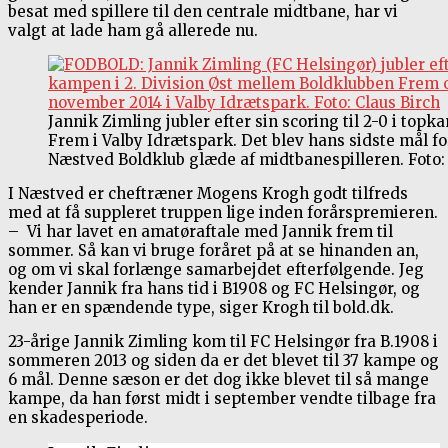
besat med spillere til den centrale midtbane, har vi
valgt at lade ham gå allerede nu.
Jannik Zimling jubler efter sin scoring til 2-0 i t
Frem i Valby Idrætspark. Det blev hans sidste mål f
Næstved Boldklub glæde af midtbanespilleren. Foto:
I Næstved er cheftræner Mogens Krogh godt tilfreds
med at få suppleret truppen lige inden forårspremieren.
– Vi har lavet en amatøraftale med Jannik frem til
sommer. Så kan vi bruge foråret på at se hinanden an,
og om vi skal forlænge samarbejdet efterfølgende. Jeg
kender Jannik fra hans tid i B1908 og FC Helsingør, og
han er en spændende type, siger Krogh til bold.dk.
23-årige Jannik Zimling kom til FC Helsingør fra B.1908 i
sommeren 2013 og siden da er det blevet til 37 kampe og
6 mål. Denne sæson er det dog ikke blevet til så mange
kampe, da han først midt i september vendte tilbage fra
en skadesperiode.