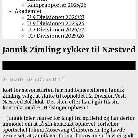
Kamprapporter 2025/26
Akademiet
U19 Divisionen 2026/27
U19 Divisionen 2025/26
U17 Divisionen 2026/27
U17 Divisionen 2025/26
Jannik Zimling rykker til Næstved
Føler sig langt fra spilletid i FCH
23. marts 2015
Claus Birch
Kort før sæsonstarten har midtbanespilleren Jannik
Zimling valgt at skifte til topholdet i 2. Division Vest,
Næstved Boldklub. Det sker, efter han i går fik sin
kontrakt med FC Helsingør ophævet.
– Jannik føler, han er for langt fra spilletid og har derfor
anmodet om at få sin kontrakt ophævet, fortæller
sportschef Johnni Mosevang Christensen. Jeg havde
gerne set, at Jannik var fortsat hos os, men da vi er godt