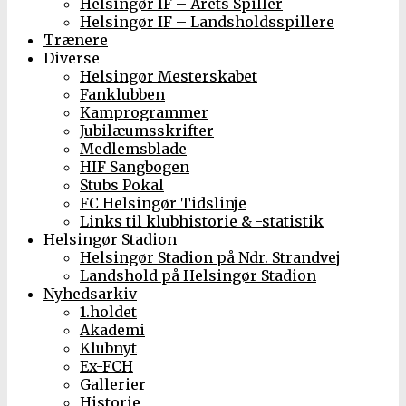
Helsingør IF – Årets Spiller
Helsingør IF – Landsholdsspillere
Trænere
Diverse
Helsingør Mesterskabet
Fanklubben
Kamprogrammer
Jubilæumsskrifter
Medlemsblade
HIF Sangbogen
Stubs Pokal
FC Helsingør Tidslinje
Links til klubhistorie & -statistik
Helsingør Stadion
Helsingør Stadion på Ndr. Strandvej
Landshold på Helsingør Stadion
Nyhedsarkiv
1.holdet
Akademi
Klubnyt
Ex-FCH
Gallerier
Historie