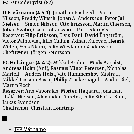
1-2 Pär Cederqvist (87)
IFK Värnamo (4-5-1):
Jonathan Rasheed – Victor
Nilsson, Freddy Winsth, Johan A. Andersson, Peter Jul
Nielsen – Simon Nilsson, Otto Eriksson, Martin Claesson,
Johan Svahn, Oscar Johansson – Pär Cederqvist.
Reserver: Filip Eriksson, Elvis Dani, David Engström,
Victor Palmqvist, Ellis Cullum, Adnan Kulovac, Henrik
Widén, Yves Nkuru, Felix Wieslander Andersson.
Cheftræner: Jörgen Petersson
FC Helsingør (4-4-2):
Mikkel Bruhn – Mads Aaquist,
Andreas Holm (Anf), Rasmus Minor Petersen, Nicholas
Marfelt – Anders Holst, Vito Hammershøy-Mistrati,
Mikkel Fossum Basse, Philip Zinckernagel – André Riel,
Martin Koch.
Reserver: Aris Vaporakis, Morten Hegaard, Jonathan
“Lålå” Nielsen, Alexander Fioretos, Felix Silveira Brun,
Lukas Svendsen.
Cheftræner: Christian Lønstrup.
IFK Värnamo