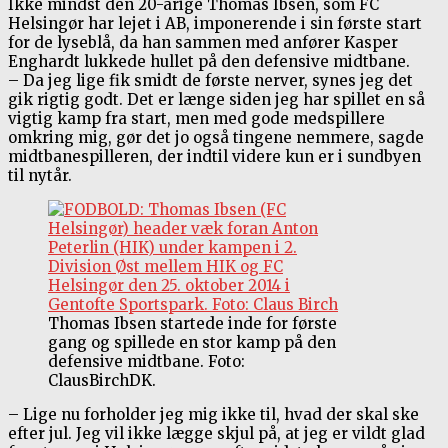
Ikke mindst den 20-årige Thomas Ibsen, som FC
Helsingør har lejet i AB, imponerende i sin første start
for de lyseblå, da han sammen med anfører Kasper
Enghardt lukkede hullet på den defensive midtbane.
– Da jeg lige fik smidt de første nerver, synes jeg det
gik rigtig godt. Det er længe siden jeg har spillet en så
vigtig kamp fra start, men med gode medspillere
omkring mig, gør det jo også tingene nemmere, sagde
midtbanespilleren, der indtil videre kun er i sundbyen
til nytår.
Thomas Ibsen startede inde for første
gang og spillede en stor kamp på den
defensive midtbane. Foto:
ClausBirchDK.
– Lige nu forholder jeg mig ikke til, hvad der skal ske
efter jul. Jeg vil ikke lægge skjul på, at jeg er vildt glad