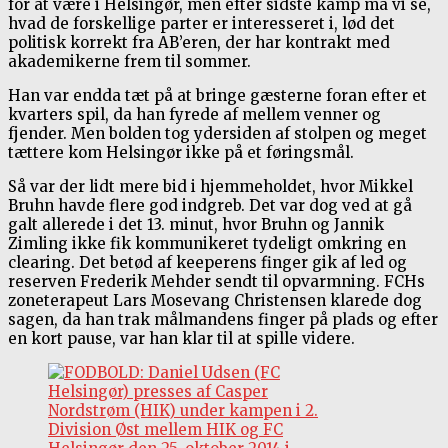
for at være i Helsingør, men efter sidste kamp må vi se,
hvad de forskellige parter er interesseret i, lød det
politisk korrekt fra AB’eren, der har kontrakt med
akademikerne frem til sommer.
Han var endda tæt på at bringe gæsterne foran efter et
kvarters spil, da han fyrede af mellem venner og
fjender. Men bolden tog ydersiden af stolpen og meget
tættere kom Helsingør ikke på et føringsmål.
Så var der lidt mere bid i hjemmeholdet, hvor Mikkel
Bruhn havde flere god indgreb. Det var dog ved at gå
galt allerede i det 13. minut, hvor Bruhn og Jannik
Zimling ikke fik kommunikeret tydeligt omkring en
clearing. Det betød af keeperens finger gik af led og
reserven Frederik Mehder sendt til opvarmning. FCHs
zoneterapeut Lars Mosevang Christensen klarede dog
sagen, da han trak målmandens finger på plads og efter
en kort pause, var han klar til at spille videre.