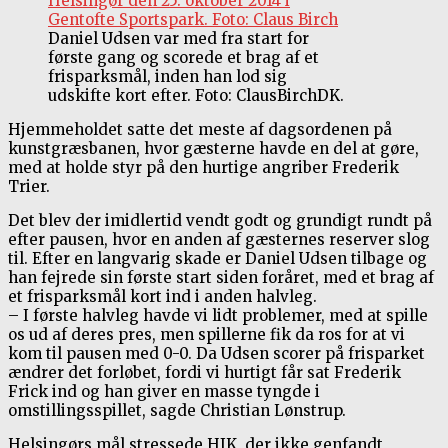
Daniel Udsen var med fra start for
første gang og scorede et brag af et
frisparksmål, inden han lod sig
udskifte kort efter. Foto: ClausBirchDK.
Hjemmeholdet satte det meste af dagsordenen på
kunstgræsbanen, hvor gæsterne havde en del at gøre,
med at holde styr på den hurtige angriber Frederik
Trier.
Det blev der imidlertid vendt godt og grundigt rundt på
efter pausen, hvor en anden af gæsternes reserver slog
til. Efter en langvarig skade er Daniel Udsen tilbage og
han fejrede sin første start siden foråret, med et brag af
et frisparksmål kort ind i anden halvleg.
– I første halvleg havde vi lidt problemer, med at spille
os ud af deres pres, men spillerne fik da ros for at vi
kom til pausen med 0-0. Da Udsen scorer på frisparket
ændrer det forløbet, fordi vi hurtigt får sat Frederik
Frick ind og han giver en masse tyngde i
omstillingsspillet, sagde Christian Lønstrup.
Helsingørs mål stressede HIK, der ikke genfandt