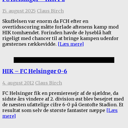
15. august 2025
Claus Birch
Skuffelsen var enorm da FCH efter en
overtidsscoring måtte forlade aftenens kamp mod
HIK tomhændet. Forinden havde de lyseblå haft
rigeligt med chancer til at bringe kampen udenfor
gæsternes rækkevidde.
[Læs mere]
Kamprapporter 2012/13
HIK – FC Helsingør 0-6
4. august 2012
Claus Birch
FC Helsingør fik en premieresejr af de sjældne, da
sidste års vindere af 2. division øst blev besejret med
de næsten ufattelige cifre 6-0 på Gentofte Stadion. Et
resultat som selv de største fantaster næppe
[Læs
mere]