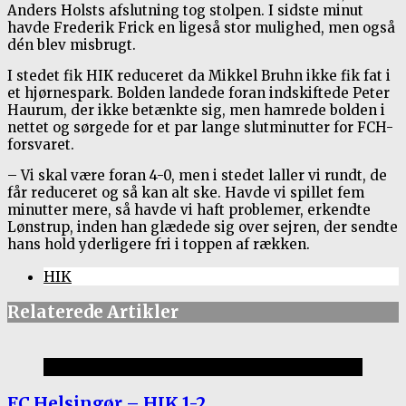
Anders Holsts afslutning tog stolpen. I sidste minut
havde Frederik Frick en ligeså stor mulighed, men også
dén blev misbrugt.
I stedet fik HIK reduceret da Mikkel Bruhn ikke fik fat i
et hjørnespark. Bolden landede foran indskiftede Peter
Haurum, der ikke betænkte sig, men hamrede bolden i
nettet og sørgede for et par lange slutminutter for FCH-
forsvaret.
– Vi skal være foran 4-0, men i stedet laller vi rundt, de
får reduceret og så kan alt ske. Havde vi spillet fem
minutter mere, så havde vi haft problemer, erkendte
Lønstrup, inden han glædede sig over sejren, der sendte
hans hold yderligere fri i toppen af rækken.
HIK
Relaterede Artikler
Kamprapporter 2025/26
FC Helsingør – HIK 1-2