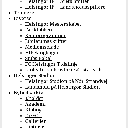
Helsingør IF – Årets Spiller
Helsingør IF – Landsholdsspillere
Trænere
Diverse
Helsingør Mesterskabet
Fanklubben
Kamprogrammer
Jubilæumsskrifter
Medlemsblade
HIF Sangbogen
Stubs Pokal
FC Helsingør Tidslinje
Links til klubhistorie & -statistik
Helsingør Stadion
Helsingør Stadion på Ndr. Strandvej
Landshold på Helsingør Stadion
Nyhedsarkiv
1.holdet
Akademi
Klubnyt
Ex-FCH
Gallerier
Historie