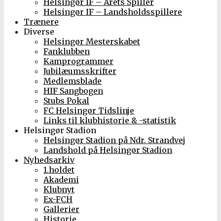
Helsingør IF – Årets Spiller
Helsingør IF – Landsholdsspillere
Trænere
Diverse
Helsingør Mesterskabet
Fanklubben
Kamprogrammer
Jubilæumsskrifter
Medlemsblade
HIF Sangbogen
Stubs Pokal
FC Helsingør Tidslinje
Links til klubhistorie & -statistik
Helsingør Stadion
Helsingør Stadion på Ndr. Strandvej
Landshold på Helsingør Stadion
Nyhedsarkiv
1.holdet
Akademi
Klubnyt
Ex-FCH
Gallerier
Historie