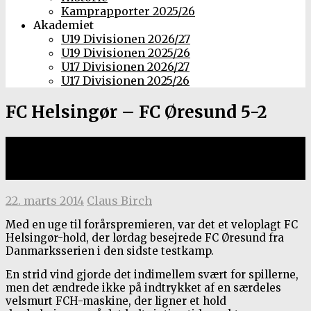
Kamprapporter 2025/26
Akademiet
U19 Divisionen 2026/27
U19 Divisionen 2025/26
U17 Divisionen 2026/27
U17 Divisionen 2025/26
FC Helsingør – FC Øresund 5-2
Træningskamp, 22. marts 2014 i
Helsingør Idrætspark
22. marts 2014
Claus Birch
Med en uge til forårspremieren, var det et veloplagt FC
Helsingør-hold, der lørdag besejrede FC Øresund fra
Danmarksserien i den sidste testkamp.
En strid vind gjorde det indimellem svært for spillerne,
men det ændrede ikke på indtrykket af en særdeles
velsmurt FCH-maskine, der ligner et hold