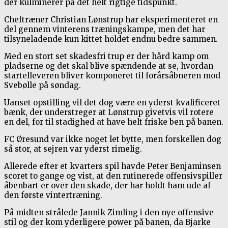
der kulminerer på det helt rigtige tidspunkt.
Cheftræner Christian Lønstrup har eksperimenteret en
del gennem vinterens træningskampe, men det har
tilsyneladende kun kittet holdet endnu bedre sammen.
Med en stort set skadesfri trup er der hård kamp om
pladserne og det skal blive spændende at se, hvordan
startelleveren bliver komponeret til forårsåbneren mod
Svebølle på søndag.
Uanset opstilling vil det dog være en yderst kvalificeret
bænk, der understreger at Lønstrup givetvis vil rotere
en del, for til stadighed at have helt friske ben på banen.
FC Øresund var ikke noget let bytte, men forskellen dog
så stor, at sejren var yderst rimelig.
Allerede efter et kvarters spil havde Peter Benjaminsen
scoret to gange og vist, at den rutinerede offensivspiller
åbenbart er over den skade, der har holdt ham ude af
den første vintertræning.
På midten strålede Jannik Zimling i den nye offensive
stil og der kom yderligere power på banen, da Bjarke