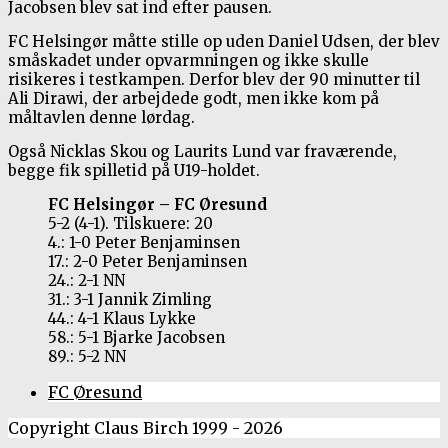
Jacobsen blev sat ind efter pausen.
FC Helsingør måtte stille op uden Daniel Udsen, der blev
småskadet under opvarmningen og ikke skulle
risikeres i testkampen. Derfor blev der 90 minutter til
Ali Dirawi, der arbejdede godt, men ikke kom på
måltavlen denne lørdag.
Også Nicklas Skou og Laurits Lund var fraværende,
begge fik spilletid på U19-holdet.
FC Helsingør – FC Øresund
5-2 (4-1). Tilskuere: 20
4.: 1-0 Peter Benjaminsen
17.: 2-0 Peter Benjaminsen
24.: 2-1 NN
31.: 3-1 Jannik Zimling
44.: 4-1 Klaus Lykke
58.: 5-1 Bjarke Jacobsen
89.: 5-2 NN
FC Øresund
Copyright Claus Birch 1999 - 2026