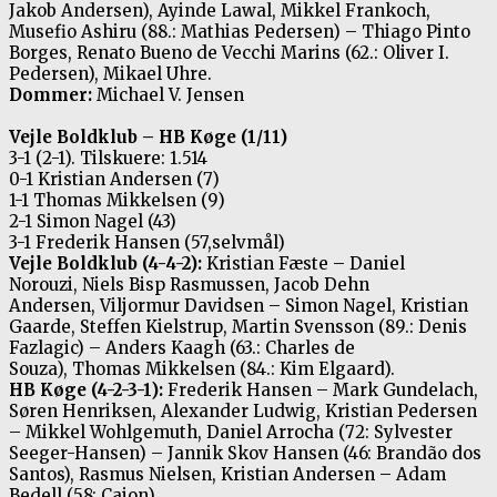
Jakob Andersen), Ayinde Lawal, Mikkel Frankoch,
Musefio Ashiru (88.: Mathias Pedersen) – Thiago Pinto
Borges, Renato Bueno de Vecchi Marins (62.: Oliver I.
Pedersen), Mikael Uhre.
Dommer:
Michael V. Jensen
Vejle Boldklub – HB Køge (1/11)
3-1 (2-1). Tilskuere: 1.514
0-1 Kristian Andersen (7)
1-1 Thomas Mikkelsen (9)
2-1 Simon Nagel (43)
3-1 Frederik Hansen (57,selvmål)
Vejle Boldklub (4-4-2):
Kristian Fæste – Daniel
Norouzi, Niels Bisp Rasmussen, Jacob Dehn
Andersen, Viljormur Davidsen – Simon Nagel, Kristian
Gaarde, Steffen Kielstrup, Martin Svensson (89.: Denis
Fazlagic) – Anders Kaagh (63.: Charles de
Souza), Thomas Mikkelsen (84.: Kim Elgaard).
HB Køge (4-2-3-1):
Frederik Hansen – Mark Gundelach,
Søren Henriksen, Alexander Ludwig, Kristian Pedersen
– Mikkel Wohlgemuth, Daniel Arrocha (72: Sylvester
Seeger-Hansen) – Jannik Skov Hansen (46: Brandão dos
Santos), Rasmus Nielsen, Kristian Andersen – Adam
Bedell (58: Caion).