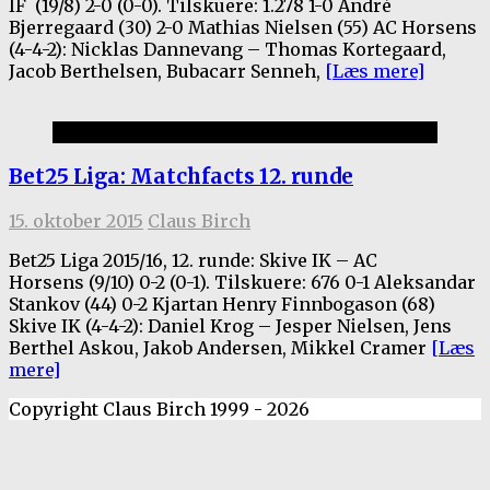
IF (19/8) 2-0 (0-0). Tilskuere: 1.278 1-0 André
Bjerregaard (30) 2-0 Mathias Nielsen (55) AC Horsens
(4-4-2): Nicklas Dannevang – Thomas Kortegaard,
Jacob Berthelsen, Bubacarr Senneh,
[Læs mere]
Bet25 Liga
Bet25 Liga: Matchfacts 12. runde
15. oktober 2015
Claus Birch
Bet25 Liga 2015/16, 12. runde: Skive IK – AC
Horsens (9/10) 0-2 (0-1). Tilskuere: 676 0-1 Aleksandar
Stankov (44) 0-2 Kjartan Henry Finnbogason (68)
Skive IK (4-4-2): Daniel Krog – Jesper Nielsen, Jens
Berthel Askou, Jakob Andersen, Mikkel Cramer
[Læs
mere]
Copyright Claus Birch 1999 - 2026