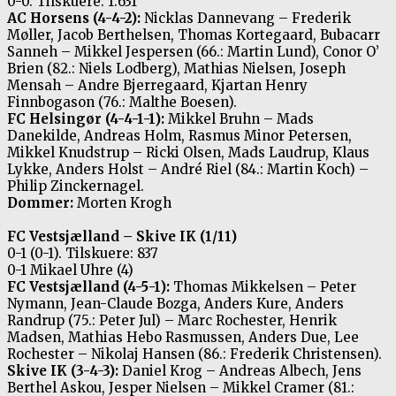
0-0. Tilskuere: 1.631
AC Horsens (4-4-2):
Nicklas Dannevang – Frederik
Møller, Jacob Berthelsen, Thomas Kortegaard, Bubacarr
Sanneh – Mikkel Jespersen (66.: Martin Lund), Conor O’
Brien (82.: Niels Lodberg), Mathias Nielsen, Joseph
Mensah – Andre Bjerregaard, Kjartan Henry
Finnbogason (76.: Malthe Boesen).
FC Helsingør (4-4-1-1):
Mikkel Bruhn – Mads
Danekilde, Andreas Holm, Rasmus Minor Petersen,
Mikkel Knudstrup – Ricki Olsen, Mads Laudrup, Klaus
Lykke, Anders Holst – André Riel (84.: Martin Koch) –
Philip Zinckernagel.
Dommer:
Morten Krogh
FC Vestsjælland – Skive IK (1/11)
0-1 (0-1). Tilskuere: 837
0-1 Mikael Uhre (4)
FC Vestsjælland (4-5-1):
Thomas Mikkelsen – Peter
Nymann, Jean-Claude Bozga, Anders Kure, Anders
Randrup (75.: Peter Jul) – Marc Rochester, Henrik
Madsen, Mathias Hebo Rasmussen, Anders Due, Lee
Rochester – Nikolaj Hansen (86.: Frederik Christensen).
Skive IK (3-4-3):
Daniel Krog – Andreas Albech, Jens
Berthel Askou, Jesper Nielsen – Mikkel Cramer (81.: