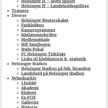
Helsingør IF – Årets Spiller
Helsingør IF – Landsholdsspillere
Trænere
Diverse
Helsingør Mesterskabet
Fanklubben
Kamprogrammer
Jubilæumsskrifter
Medlemsblade
HIF Sangbogen
Stubs Pokal
FC Helsingør Tidslinje
Links til klubhistorie & -statistik
Helsingør Stadion
Helsingør Stadion på Ndr. Strandvej
Landshold på Helsingør Stadion
Nyhedsarkiv
1.holdet
Akademi
Klubnyt
Ex-FCH
Gallerier
Historie