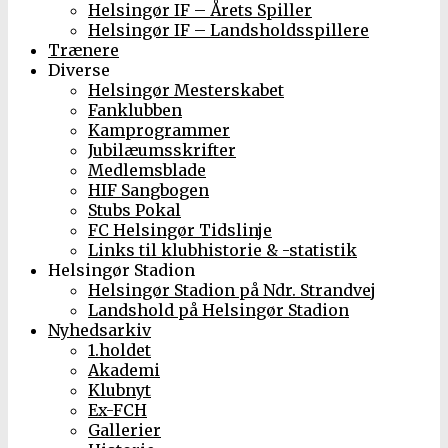
Helsingør IF – Årets Spiller
Helsingør IF – Landsholdsspillere
Trænere
Diverse
Helsingør Mesterskabet
Fanklubben
Kamprogrammer
Jubilæumsskrifter
Medlemsblade
HIF Sangbogen
Stubs Pokal
FC Helsingør Tidslinje
Links til klubhistorie & -statistik
Helsingør Stadion
Helsingør Stadion på Ndr. Strandvej
Landshold på Helsingør Stadion
Nyhedsarkiv
1.holdet
Akademi
Klubnyt
Ex-FCH
Gallerier